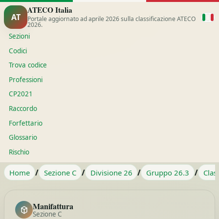
ATECO Italia
AT
Portale aggiornato ad aprile 2026 sulla classificazione ATECO
2026.
Sezioni
Codici
Trova codice
Professioni
CP2021
Raccordo
Forfettario
Glossario
Rischio
/
/
/
/
Home
Sezione C
Divisione 26
Gruppo 26.3
Clas
Manifattura
Sezione C