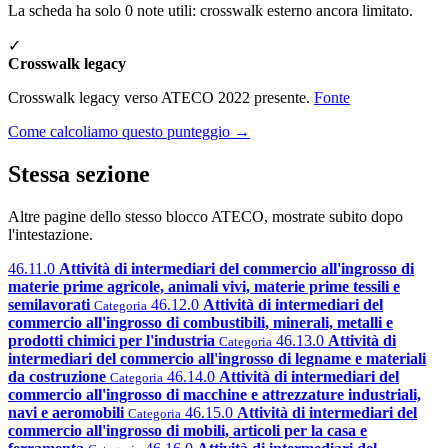
La scheda ha solo 0 note utili: crosswalk esterno ancora limitato.
✓
Crosswalk legacy
Crosswalk legacy verso ATECO 2022 presente.
Fonte
Come calcoliamo questo punteggio →
Stessa sezione
Altre pagine dello stesso blocco ATECO, mostrate subito dopo
l'intestazione.
46.11.0
Attività di intermediari del commercio all'ingrosso di
materie prime agricole, animali vivi, materie prime tessili e
semilavorati
46.12.0
Attività di intermediari del
Categoria
commercio all'ingrosso di combustibili, minerali, metalli e
prodotti chimici per l'industria
46.13.0
Attività di
Categoria
intermediari del commercio all'ingrosso di legname e materiali
da costruzione
46.14.0
Attività di intermediari del
Categoria
commercio all'ingrosso di macchine e attrezzature industriali,
navi e aeromobili
46.15.0
Attività di intermediari del
Categoria
commercio all'ingrosso di mobili, articoli per la casa e