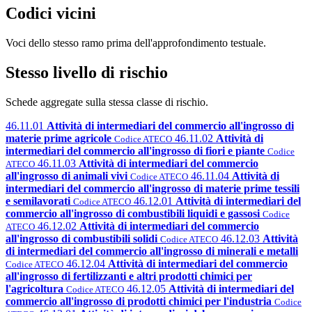
Codici vicini
Voci dello stesso ramo prima dell'approfondimento testuale.
Stesso livello di rischio
Schede aggregate sulla stessa classe di rischio.
46.11.01
Attività di intermediari del commercio all'ingrosso di
materie prime agricole
46.11.02
Attività di
Codice ATECO
intermediari del commercio all'ingrosso di fiori e piante
Codice
46.11.03
Attività di intermediari del commercio
ATECO
all'ingrosso di animali vivi
46.11.04
Attività di
Codice ATECO
intermediari del commercio all'ingrosso di materie prime tessili
e semilavorati
46.12.01
Attività di intermediari del
Codice ATECO
commercio all'ingrosso di combustibili liquidi e gassosi
Codice
46.12.02
Attività di intermediari del commercio
ATECO
all'ingrosso di combustibili solidi
46.12.03
Attività
Codice ATECO
di intermediari del commercio all'ingrosso di minerali e metalli
46.12.04
Attività di intermediari del commercio
Codice ATECO
all'ingrosso di fertilizzanti e altri prodotti chimici per
l'agricoltura
46.12.05
Attività di intermediari del
Codice ATECO
commercio all'ingrosso di prodotti chimici per l'industria
Codice