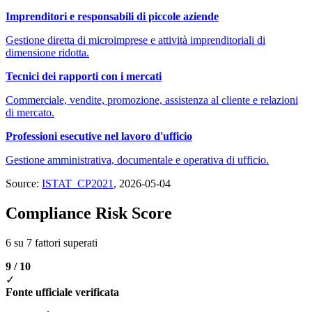
Imprenditori e responsabili di piccole aziende
Gestione diretta di microimprese e attività imprenditoriali di
dimensione ridotta.
Tecnici dei rapporti con i mercati
Commerciale, vendite, promozione, assistenza al cliente e relazioni
di mercato.
Professioni esecutive nel lavoro d'ufficio
Gestione amministrativa, documentale e operativa di ufficio.
Source:
ISTAT_CP2021
, 2026-05-04
Compliance Risk Score
6 su 7 fattori superati
9 / 10
✓
Fonte ufficiale verificata