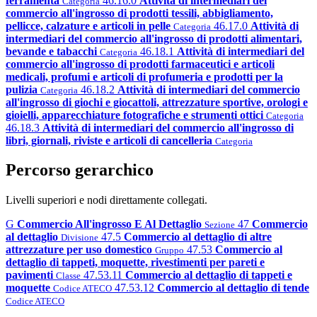
ferramenta
46.16.0
Attività di intermediari del
Categoria
commercio all'ingrosso di prodotti tessili, abbigliamento,
pellicce, calzature e articoli in pelle
46.17.0
Attività di
Categoria
intermediari del commercio all'ingrosso di prodotti alimentari,
bevande e tabacchi
46.18.1
Attività di intermediari del
Categoria
commercio all'ingrosso di prodotti farmaceutici e articoli
medicali, profumi e articoli di profumeria e prodotti per la
pulizia
46.18.2
Attività di intermediari del commercio
Categoria
all'ingrosso di giochi e giocattoli, attrezzature sportive, orologi e
gioielli, apparecchiature fotografiche e strumenti ottici
Categoria
46.18.3
Attività di intermediari del commercio all'ingrosso di
libri, giornali, riviste e articoli di cancelleria
Categoria
Percorso gerarchico
Livelli superiori e nodi direttamente collegati.
G
Commercio All'ingrosso E Al Dettaglio
47
Commercio
Sezione
al dettaglio
47.5
Commercio al dettaglio di altre
Divisione
attrezzature per uso domestico
47.53
Commercio al
Gruppo
dettaglio di tappeti, moquette, rivestimenti per pareti e
pavimenti
47.53.11
Commercio al dettaglio di tappeti e
Classe
moquette
47.53.12
Commercio al dettaglio di tende
Codice ATECO
Codice ATECO