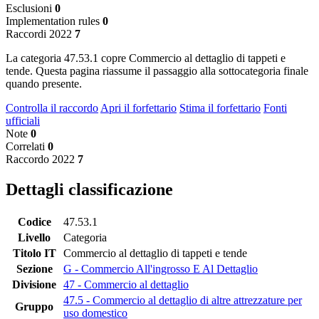
Esclusioni
0
Implementation rules
0
Raccordi 2022
7
La categoria 47.53.1 copre Commercio al dettaglio di tappeti e
tende. Questa pagina riassume il passaggio alla sottocategoria finale
quando presente.
Controlla il raccordo
Apri il forfettario
Stima il forfettario
Fonti
ufficiali
Note
0
Correlati
0
Raccordo 2022
7
Dettagli classificazione
Codice
47.53.1
Livello
Categoria
Titolo IT
Commercio al dettaglio di tappeti e tende
Sezione
G - Commercio All'ingrosso E Al Dettaglio
Divisione
47 - Commercio al dettaglio
47.5 - Commercio al dettaglio di altre attrezzature per
Gruppo
uso domestico