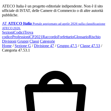
ATECO Italia è un progetto editoriale indipendente. Non è il sito
ufficiale di ISTAT, delle Camere di Commercio o di altre autorità
pubbliche.
AT
ATECO Italia
Portale aggiornato ad aprile 2026 sulla classificazione
ATECO 2026.
Sezioni
Codici
Trova
codice
Professioni
CP2021
Raccordo
Forfettario
Glossario
Rischio
Divisioni
Gruppi
Classi
Categorie
Home
/
Sezione G
/
Divisione 47
/
Gruppo 47.5
/
Classe 47.53
/
Categoria 47.53.1