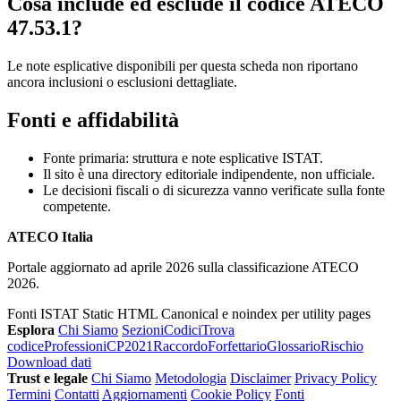
Cosa include ed esclude il codice ATECO
47.53.1?
Le note esplicative disponibili per questa scheda non riportano
ancora inclusioni o esclusioni dettagliate.
Fonti e affidabilità
Fonte primaria: struttura e note esplicative ISTAT.
Il sito è una directory editoriale indipendente, non ufficiale.
Le decisioni fiscali o di sicurezza vanno verificate sulla fonte
competente.
ATECO Italia
Portale aggiornato ad aprile 2026 sulla classificazione ATECO
2026.
Fonti ISTAT
Static HTML
Canonical e noindex per utility pages
Esplora
Chi Siamo
Sezioni
Codici
Trova
codice
Professioni
CP2021
Raccordo
Forfettario
Glossario
Rischio
Download dati
Trust e legale
Chi Siamo
Metodologia
Disclaimer
Privacy Policy
Termini
Contatti
Aggiornamenti
Cookie Policy
Fonti