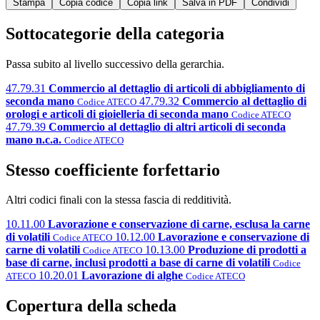
Stampa
Copia codice
Copia link
Salva in PDF
Condividi
Sottocategorie della categoria
Passa subito al livello successivo della gerarchia.
47.79.31
Commercio al dettaglio di articoli di abbigliamento di
seconda mano
47.79.32
Commercio al dettaglio di
Codice ATECO
orologi e articoli di gioielleria di seconda mano
Codice ATECO
47.79.39
Commercio al dettaglio di altri articoli di seconda
mano n.c.a.
Codice ATECO
Stesso coefficiente forfettario
Altri codici finali con la stessa fascia di redditività.
10.11.00
Lavorazione e conservazione di carne, esclusa la carne
di volatili
10.12.00
Lavorazione e conservazione di
Codice ATECO
carne di volatili
10.13.00
Produzione di prodotti a
Codice ATECO
base di carne, inclusi prodotti a base di carne di volatili
Codice
10.20.01
Lavorazione di alghe
ATECO
Codice ATECO
Copertura della scheda