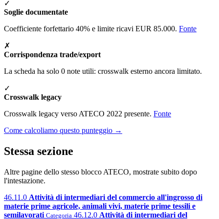
✓
Soglie documentate
Coefficiente forfettario 40% e limite ricavi EUR 85.000.
Fonte
✗
Corrispondenza trade/export
La scheda ha solo 0 note utili: crosswalk esterno ancora limitato.
✓
Crosswalk legacy
Crosswalk legacy verso ATECO 2022 presente.
Fonte
Come calcoliamo questo punteggio →
Stessa sezione
Altre pagine dello stesso blocco ATECO, mostrate subito dopo
l'intestazione.
46.11.0
Attività di intermediari del commercio all'ingrosso di
materie prime agricole, animali vivi, materie prime tessili e
semilavorati
46.12.0
Attività di intermediari del
Categoria