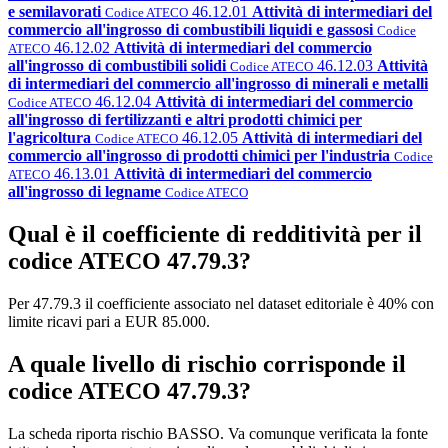
e semilavorati
46.12.01
Attività di intermediari del
Codice ATECO
commercio all'ingrosso di combustibili liquidi e gassosi
Codice
46.12.02
Attività di intermediari del commercio
ATECO
all'ingrosso di combustibili solidi
46.12.03
Attività
Codice ATECO
di intermediari del commercio all'ingrosso di minerali e metalli
46.12.04
Attività di intermediari del commercio
Codice ATECO
all'ingrosso di fertilizzanti e altri prodotti chimici per
l'agricoltura
46.12.05
Attività di intermediari del
Codice ATECO
commercio all'ingrosso di prodotti chimici per l'industria
Codice
46.13.01
Attività di intermediari del commercio
ATECO
all'ingrosso di legname
Codice ATECO
Qual è il coefficiente di redditività per il
codice ATECO 47.79.3?
Per 47.79.3 il coefficiente associato nel dataset editoriale è 40% con
limite ricavi pari a EUR 85.000.
A quale livello di rischio corrisponde il
codice ATECO 47.79.3?
La scheda riporta rischio BASSO. Va comunque verificata la fonte