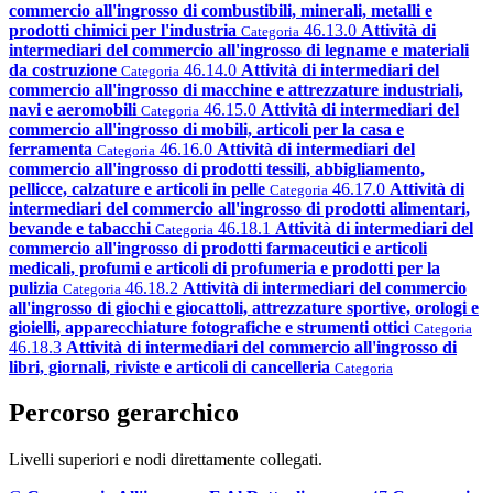
commercio all'ingrosso di combustibili, minerali, metalli e
prodotti chimici per l'industria
46.13.0
Attività di
Categoria
intermediari del commercio all'ingrosso di legname e materiali
da costruzione
46.14.0
Attività di intermediari del
Categoria
commercio all'ingrosso di macchine e attrezzature industriali,
navi e aeromobili
46.15.0
Attività di intermediari del
Categoria
commercio all'ingrosso di mobili, articoli per la casa e
ferramenta
46.16.0
Attività di intermediari del
Categoria
commercio all'ingrosso di prodotti tessili, abbigliamento,
pellicce, calzature e articoli in pelle
46.17.0
Attività di
Categoria
intermediari del commercio all'ingrosso di prodotti alimentari,
bevande e tabacchi
46.18.1
Attività di intermediari del
Categoria
commercio all'ingrosso di prodotti farmaceutici e articoli
medicali, profumi e articoli di profumeria e prodotti per la
pulizia
46.18.2
Attività di intermediari del commercio
Categoria
all'ingrosso di giochi e giocattoli, attrezzature sportive, orologi e
gioielli, apparecchiature fotografiche e strumenti ottici
Categoria
46.18.3
Attività di intermediari del commercio all'ingrosso di
libri, giornali, riviste e articoli di cancelleria
Categoria
Percorso gerarchico
Livelli superiori e nodi direttamente collegati.