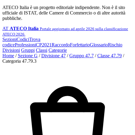
ATECO Italia è un progetto editoriale indipendente. Non è il sito
ufficiale di ISTAT, delle Camere di Commercio o di altre autorità
pubbliche.
AT
ATECO Italia
Portale aggiornato ad aprile 2026 sulla classificazione
ATECO 2026.
Sezioni
Codici
Trova
codice
Professioni
CP2021
Raccordo
Forfettario
Glossario
Rischio
Divisioni
Gruppi
Classi
Categorie
Home
/
Sezione G
/
Divisione 47
/
Gruppo 47.7
/
Classe 47.79
/
Categoria 47.79.3