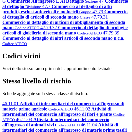
G
Commercio All'ingrosso E Al Dettaglio
47
Commercio
Sezione
al dettaglio
47.7
Commercio al dettaglio di altri
Divisione
prodotti, esclusi autoveicoli e motocicli
47.79
Commercio
Gruppo
al dettaglio di articoli di seconda mano
47.79.31
Classe
Commercio al dettaglio di articoli di abbigliamento di seconda
mano
47.79.32
Commercio al dettaglio di orologi e
Codice ATECO
articoli di gioielleria di seconda mano
47.79.39
Codice ATECO
Commercio al dettaglio di altri articoli di seconda mano n.c.a.
Codice ATECO
Codici vicini
Voci dello stesso ramo prima dell'approfondimento testuale.
Stesso livello di rischio
Schede aggregate sulla stessa classe di rischio.
46.11.01
Attività di intermediari del commercio all'ingrosso di
materie prime agricole
46.11.02
Attività di
Codice ATECO
intermediari del commercio all'ingrosso di fiori e piante
Codice
46.11.03
Attività di intermediari del commercio
ATECO
all'ingrosso di animali vivi
46.11.04
Attività di
Codice ATECO
intermediari del commercio all'ingrosso di materie prime tessili