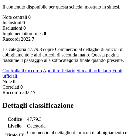
Il contenuto disponibile per questa scheda, mostrato in sintesi.
Note centrali
0
Inclusioni
0
Esclusioni
0
Implementation rules
0
Raccordi 2022
7
La categoria 47.79.3 copre Commercio al dettaglio di articoli di
abbigliamento e altri articoli di seconda mano. Questa pagina
riassume il passaggio alla sottocategoria finale quando presente.
Controlla il raccordo
Apri il forfettario
Stima il forfettario
Fonti
ufficiali
Note
0
Correlati
0
Raccordo 2022
7
Dettagli classificazione
Codice
47.79.3
Livello
Categoria
Commercio al dettaglio di articoli di abbigliamento e
Titolo IT