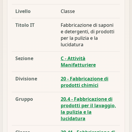
Livello
Classe
Titolo IT
Fabbricazione di saponi
e detergenti, di prodotti
per la pulizia e la
lucidatura
Sezione
C - Attività
Manifatturiere
Divisione
20 - Fabbricazione di
prodotti chimici
Gruppo
20.4 - Fabbricazione di
prodotti per il lavaggio,
la pulizia e la
lucidatura