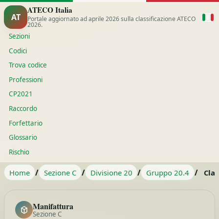
ATECO Italia
AT
Portale aggiornato ad aprile 2026 sulla classificazione ATECO
2026.
Sezioni
Codici
Trova codice
Professioni
CP2021
Raccordo
Forfettario
Glossario
Rischio
/
/
/
/
Home
Sezione C
Divisione 20
Gruppo 20.4
Clas
Manifattura
Sezione C