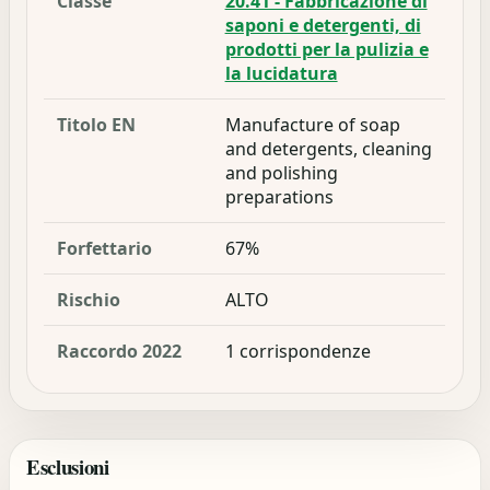
Classe
20.41 - Fabbricazione di
saponi e detergenti, di
prodotti per la pulizia e
la lucidatura
Titolo EN
Manufacture of soap
and detergents, cleaning
and polishing
preparations
Forfettario
67%
Rischio
ALTO
Raccordo 2022
1 corrispondenze
Esclusioni