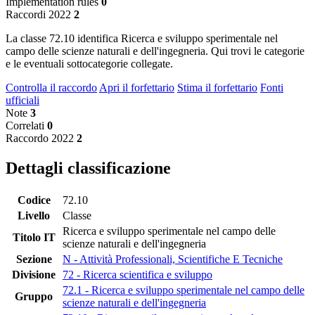
Implementation rules
0
Raccordi 2022
2
La classe 72.10 identifica Ricerca e sviluppo sperimentale nel
campo delle scienze naturali e dell'ingegneria. Qui trovi le categorie
e le eventuali sottocategorie collegate.
Controlla il raccordo
Apri il forfettario
Stima il forfettario
Fonti
ufficiali
Note
3
Correlati
0
Raccordo 2022
2
Dettagli classificazione
Codice
72.10
Livello
Classe
Ricerca e sviluppo sperimentale nel campo delle
Titolo IT
scienze naturali e dell'ingegneria
Sezione
N - Attività Professionali, Scientifiche E Tecniche
Divisione
72 - Ricerca scientifica e sviluppo
72.1 - Ricerca e sviluppo sperimentale nel campo delle
Gruppo
scienze naturali e dell'ingegneria