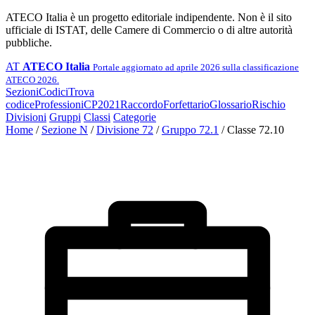
ATECO Italia è un progetto editoriale indipendente. Non è il sito
ufficiale di ISTAT, delle Camere di Commercio o di altre autorità
pubbliche.
AT
ATECO Italia
Portale aggiornato ad aprile 2026 sulla classificazione
ATECO 2026.
Sezioni
Codici
Trova
codice
Professioni
CP2021
Raccordo
Forfettario
Glossario
Rischio
Divisioni
Gruppi
Classi
Categorie
Home
/
Sezione N
/
Divisione 72
/
Gruppo 72.1
/
Classe 72.10