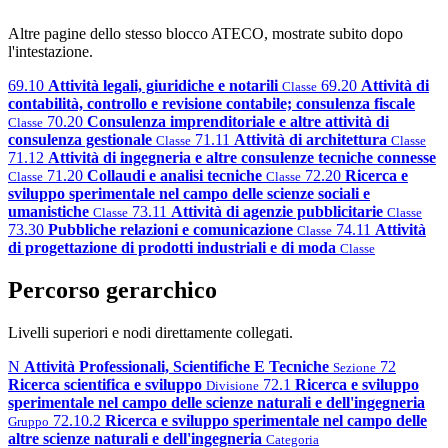
Altre pagine dello stesso blocco ATECO, mostrate subito dopo
l'intestazione.
69.10
Attività legali, giuridiche e notarili
69.20
Attività di
Classe
contabilità, controllo e revisione contabile; consulenza fiscale
70.20
Consulenza imprenditoriale e altre attività di
Classe
consulenza gestionale
71.11
Attività di architettura
Classe
Classe
71.12
Attività di ingegneria e altre consulenze tecniche connesse
71.20
Collaudi e analisi tecniche
72.20
Ricerca e
Classe
Classe
sviluppo sperimentale nel campo delle scienze sociali e
umanistiche
73.11
Attività di agenzie pubblicitarie
Classe
Classe
73.30
Pubbliche relazioni e comunicazione
74.11
Attività
Classe
di progettazione di prodotti industriali e di moda
Classe
Percorso gerarchico
Livelli superiori e nodi direttamente collegati.
N
Attività Professionali, Scientifiche E Tecniche
72
Sezione
Ricerca scientifica e sviluppo
72.1
Ricerca e sviluppo
Divisione
sperimentale nel campo delle scienze naturali e dell'ingegneria
72.10.2
Ricerca e sviluppo sperimentale nel campo delle
Gruppo
altre scienze naturali e dell'ingegneria
Categoria