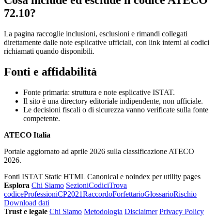
Cosa include ed esclude il codice ATECO
72.10?
La pagina raccoglie inclusioni, esclusioni e rimandi collegati
direttamente dalle note esplicative ufficiali, con link interni ai codici
richiamati quando disponibili.
Fonti e affidabilità
Fonte primaria: struttura e note esplicative ISTAT.
Il sito è una directory editoriale indipendente, non ufficiale.
Le decisioni fiscali o di sicurezza vanno verificate sulla fonte
competente.
ATECO Italia
Portale aggiornato ad aprile 2026 sulla classificazione ATECO
2026.
Fonti ISTAT
Static HTML
Canonical e noindex per utility pages
Esplora
Chi Siamo
Sezioni
Codici
Trova
codice
Professioni
CP2021
Raccordo
Forfettario
Glossario
Rischio
Download dati
Trust e legale
Chi Siamo
Metodologia
Disclaimer
Privacy Policy