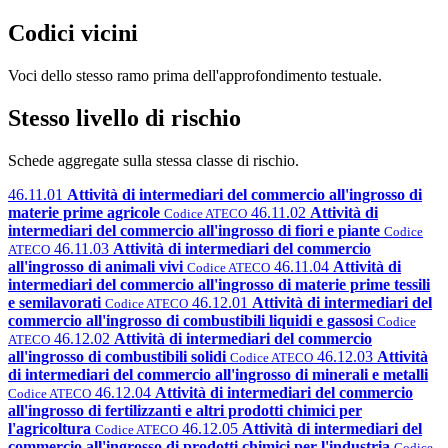
Codici vicini
Voci dello stesso ramo prima dell'approfondimento testuale.
Stesso livello di rischio
Schede aggregate sulla stessa classe di rischio.
46.11.01
Attività di intermediari del commercio all'ingrosso di
materie prime agricole
46.11.02
Attività di
Codice ATECO
intermediari del commercio all'ingrosso di fiori e piante
Codice
46.11.03
Attività di intermediari del commercio
ATECO
all'ingrosso di animali vivi
46.11.04
Attività di
Codice ATECO
intermediari del commercio all'ingrosso di materie prime tessili
e semilavorati
46.12.01
Attività di intermediari del
Codice ATECO
commercio all'ingrosso di combustibili liquidi e gassosi
Codice
46.12.02
Attività di intermediari del commercio
ATECO
all'ingrosso di combustibili solidi
46.12.03
Attività
Codice ATECO
di intermediari del commercio all'ingrosso di minerali e metalli
46.12.04
Attività di intermediari del commercio
Codice ATECO
all'ingrosso di fertilizzanti e altri prodotti chimici per
l'agricoltura
46.12.05
Attività di intermediari del
Codice ATECO
commercio all'ingrosso di prodotti chimici per l'industria
Codice