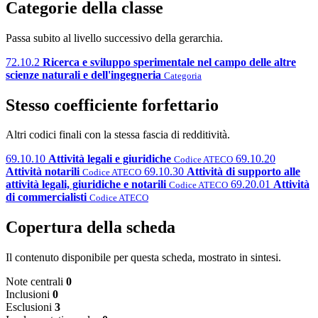
Categorie della classe
Passa subito al livello successivo della gerarchia.
72.10.2
Ricerca e sviluppo sperimentale nel campo delle altre
scienze naturali e dell'ingegneria
Categoria
Stesso coefficiente forfettario
Altri codici finali con la stessa fascia di redditività.
69.10.10
Attività legali e giuridiche
69.10.20
Codice ATECO
Attività notarili
69.10.30
Attività di supporto alle
Codice ATECO
attività legali, giuridiche e notarili
69.20.01
Attività
Codice ATECO
di commercialisti
Codice ATECO
Copertura della scheda
Il contenuto disponibile per questa scheda, mostrato in sintesi.
Note centrali
0
Inclusioni
0
Esclusioni
3