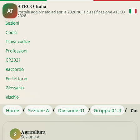
ATECO Italia
AT
Portale aggiornato ad aprile 2026 sulla classificazione ATECO
2026.
Sezioni
Codici
Trova codice
Professioni
CP2021
Raccordo
Forfettario
Glossario
Rischio
/
/
/
/
Home
Sezione A
Divisione 01
Gruppo 01.4
Cod
Agricoltura
Sezione A