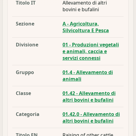
Titolo IT
Allevamento di altri
bovini e bufalini
Sezione
A - Agricoltura,
Silvicoltura E Pesca
Divisione
01 - Produzioni vegetali
e animali, caccia e
servizi connessi
Gruppo
01.4 - Allevamento di
animali
Classe
01.42 - Allevamento di
altri bovini e bufalini
Categoria
01.42.0 - Allevamento di
altri bovini e bufalini
Titolo EN
Raising of other cattle