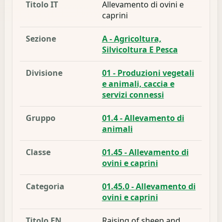
Titolo IT
Allevamento di ovini e
caprini
Sezione
A - Agricoltura,
Silvicoltura E Pesca
Divisione
01 - Produzioni vegetali
e animali, caccia e
servizi connessi
Gruppo
01.4 - Allevamento di
animali
Classe
01.45 - Allevamento di
ovini e caprini
Categoria
01.45.0 - Allevamento di
ovini e caprini
Titolo EN
Raising of sheep and