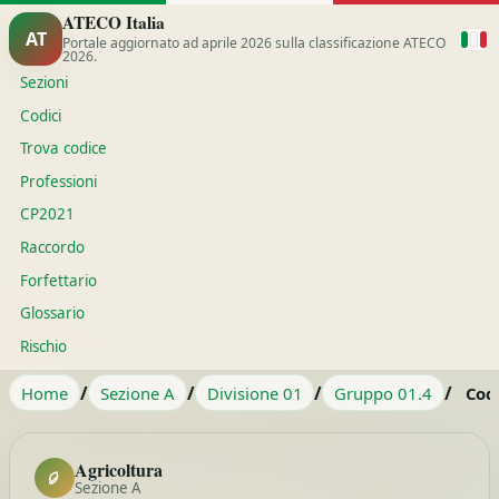
ATECO Italia
AT
Portale aggiornato ad aprile 2026 sulla classificazione ATECO
2026.
Sezioni
Codici
Trova codice
Professioni
CP2021
Raccordo
Forfettario
Glossario
Rischio
/
/
/
/
Home
Sezione A
Divisione 01
Gruppo 01.4
Cod
Agricoltura
Sezione A