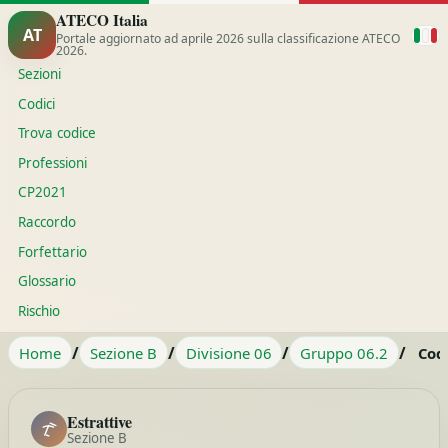
ATECO Italia
AT
Portale aggiornato ad aprile 2026 sulla classificazione ATECO
2026.
Sezioni
Codici
Trova codice
Professioni
CP2021
Raccordo
Forfettario
Glossario
Rischio
/
/
/
/
Home
Sezione B
Divisione 06
Gruppo 06.2
Cod
Estrattive
Sezione B