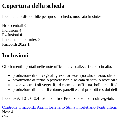
Copertura della scheda
Il contenuto disponibile per questa scheda, mostrato in sintesi.
Note centrali
0
Inclusioni
4
Esclusioni
0
Implementation rules
0
Raccordi 2022
1
Inclusioni
Gli elementi riportati nelle note ufficiali e visualizzati subito in alto.
produzione di oli vegetali grezzi, ad esempio olio di soia, olio di
produzione di farina o polvere non disoleata di semi o noccioli 
lavorazione di oli vegetali, ad esempio soffiatura, bollitura, dis
produzione di linter di cotone, panelli e altri prodotti residui de
Il codice ATECO 10.41.20 identifica Produzione di altri oli vegetali.
Controlla il raccordo
Apri il forfettario
Stima il forfettario
Fonti ufficia
Note
4
Correlati
2