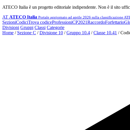
ATECO Italia è un progetto editoriale indipendente. Non è il sito uffi
AT
ATECO Italia
Portale aggiornato ad aprile 2026 sulla classificazione A
Sezioni
Codici
Trova codice
Professioni
CP2021
Raccordo
Forfettario
Glo
Divisioni
Gruppi
Classi
Categorie
Home
/
Sezione C
/
Divisione 10
/
Gruppo 10.4
/
Classe 10.41
/
Codi