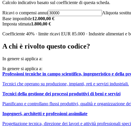
Calcolo indicativo basato sul coefficiente di questa scheda.
Ricavi o compensi annui
Aliquota sostitu
Base imponibile
12.000,00 €
Imposta stimata
1.800,00 €
Coefficiente 40% · limite ricavi EUR 85.000 · Industrie alimentari e 
A chi è rivolto questo codice?
In genere si applica a:
In genere si applica a:
Professioni tecniche in campo scientifico, ingegneristico e della p
Tecnici che operano su produzione, impianti, reti e servizi industriali.
Tecnici della gestione dei processi produttivi di beni e servizi
Pianificano e controllano flussi produttivi, qualità e organizzazione de
Ingegneri, architetti e professioni assimilate
Progettazione tecnica, direzione dei lavori e attività professionali speci