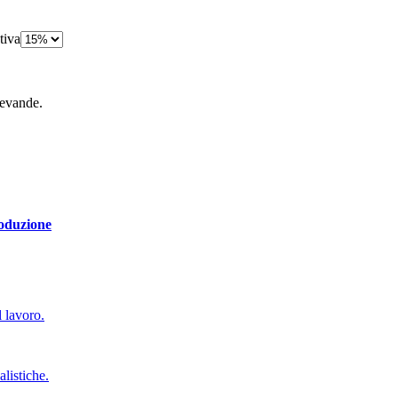
tiva
bevande.
roduzione
l lavoro.
alistiche.