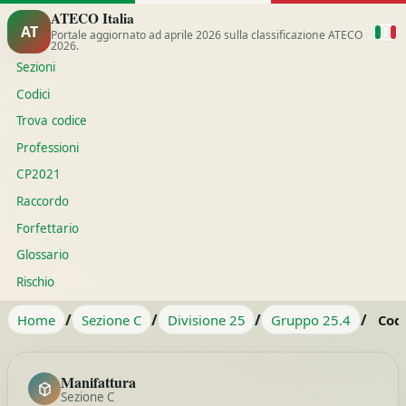
ATECO Italia
AT
Portale aggiornato ad aprile 2026 sulla classificazione ATECO
2026.
Sezioni
Codici
Trova codice
Professioni
CP2021
Raccordo
Forfettario
Glossario
Rischio
/
/
/
/
Home
Sezione C
Divisione 25
Gruppo 25.4
Cod
Manifattura
Sezione C