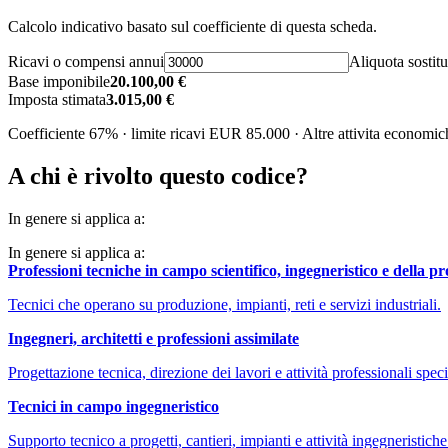
Calcolo indicativo basato sul coefficiente di questa scheda.
Ricavi o compensi annui
Aliquota sostitu
Base imponibile
20.100,00 €
Imposta stimata
3.015,00 €
Coefficiente 67% · limite ricavi EUR 85.000 · Altre attivita economic
A chi è rivolto questo codice?
In genere si applica a:
In genere si applica a:
Professioni tecniche in campo scientifico, ingegneristico e della p
Tecnici che operano su produzione, impianti, reti e servizi industriali.
Ingegneri, architetti e professioni assimilate
Progettazione tecnica, direzione dei lavori e attività professionali speci
Tecnici in campo ingegneristico
Supporto tecnico a progetti, cantieri, impianti e attività ingegneristiche