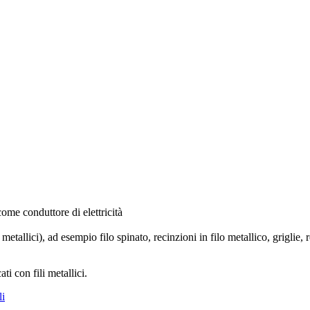
come conduttore di elettricità
 metallici), ad esempio filo spinato, recinzioni in filo metallico, griglie, re
i con fili metallici.
li