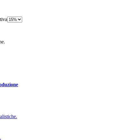
tiva
he.
roduzione
alistiche.
.