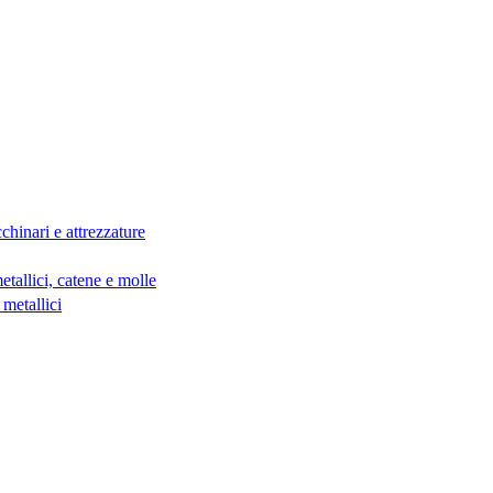
chinari e attrezzature
etallici, catene e molle
 metallici