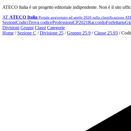
ATECO Italia è un progetto editoriale indipendente. Non è il sito uffi
AT
ATECO Italia
Portale aggiornato ad aprile 2026 sulla classificazione A
Sezioni
Codici
Trova codice
Professioni
CP2021
Raccordo
Forfettario
Glo
Divisioni
Gruppi
Classi
Categorie
Home
/
Sezione C
/
Divisione 25
/
Gruppo 25.9
/
Classe 25.93
/
Codi