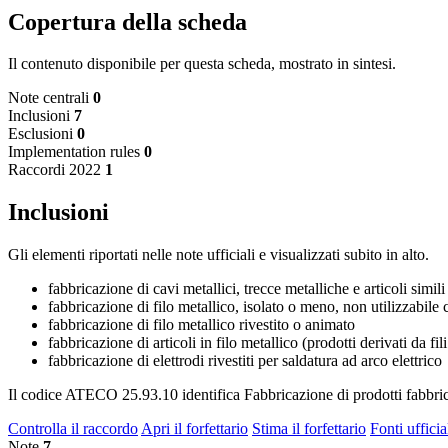
Copertura della scheda
Il contenuto disponibile per questa scheda, mostrato in sintesi.
Note centrali
0
Inclusioni
7
Esclusioni
0
Implementation rules
0
Raccordi 2022
1
Inclusioni
Gli elementi riportati nelle note ufficiali e visualizzati subito in alto.
fabbricazione di cavi metallici, trecce metalliche e articoli simili
fabbricazione di filo metallico, isolato o meno, non utilizzabile 
fabbricazione di filo metallico rivestito o animato
fabbricazione di articoli in filo metallico (prodotti derivati da fili
fabbricazione di elettrodi rivestiti per saldatura ad arco elettrico
Il codice ATECO 25.93.10 identifica Fabbricazione di prodotti fabbricat
Controlla il raccordo
Apri il forfettario
Stima il forfettario
Fonti ufficia
Note
7