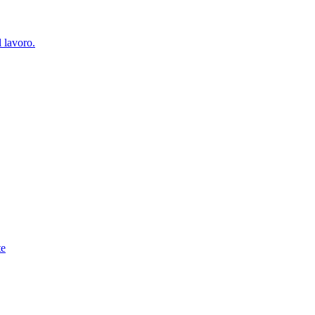
l lavoro.
te