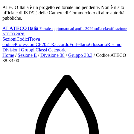
ATECO Italia è un progetto editoriale indipendente. Non è il sito
ufficiale di ISTAT, delle Camere di Commercio o di altre autorità
pubbliche.
AT
ATECO Italia
Portale aggiornato ad aprile 2026 sulla classificazione
ATECO 2026.
Sezioni
Codici
Trova
codice
Professioni
CP2021
Raccordo
Forfettario
Glossario
Rischio
Divisioni
Gruppi
Classi
Categorie
Home
/
Sezione E
/
Divisione 38
/
Gruppo 38.3
/
Codice ATECO
38.33.00