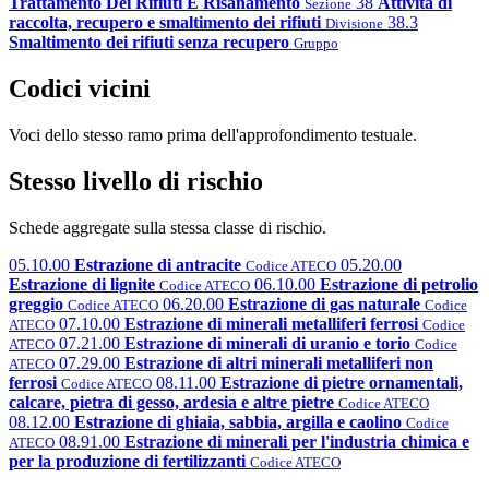
Trattamento Dei Rifiuti E Risanamento
38
Attività di
Sezione
raccolta, recupero e smaltimento dei rifiuti
38.3
Divisione
Smaltimento dei rifiuti senza recupero
Gruppo
Codici vicini
Voci dello stesso ramo prima dell'approfondimento testuale.
Stesso livello di rischio
Schede aggregate sulla stessa classe di rischio.
05.10.00
Estrazione di antracite
05.20.00
Codice ATECO
Estrazione di lignite
06.10.00
Estrazione di petrolio
Codice ATECO
greggio
06.20.00
Estrazione di gas naturale
Codice ATECO
Codice
07.10.00
Estrazione di minerali metalliferi ferrosi
ATECO
Codice
07.21.00
Estrazione di minerali di uranio e torio
ATECO
Codice
07.29.00
Estrazione di altri minerali metalliferi non
ATECO
ferrosi
08.11.00
Estrazione di pietre ornamentali,
Codice ATECO
calcare, pietra di gesso, ardesia e altre pietre
Codice ATECO
08.12.00
Estrazione di ghiaia, sabbia, argilla e caolino
Codice
08.91.00
Estrazione di minerali per l'industria chimica e
ATECO
per la produzione di fertilizzanti
Codice ATECO