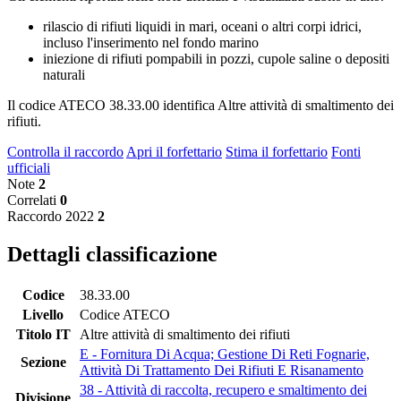
rilascio di rifiuti liquidi in mari, oceani o altri corpi idrici,
incluso l'inserimento nel fondo marino
iniezione di rifiuti pompabili in pozzi, cupole saline o depositi
naturali
Il codice ATECO 38.33.00 identifica Altre attività di smaltimento dei
rifiuti.
Controlla il raccordo
Apri il forfettario
Stima il forfettario
Fonti
ufficiali
Note
2
Correlati
0
Raccordo 2022
2
Dettagli classificazione
Codice
38.33.00
Livello
Codice ATECO
Titolo IT
Altre attività di smaltimento dei rifiuti
E - Fornitura Di Acqua; Gestione Di Reti Fognarie,
Sezione
Attività Di Trattamento Dei Rifiuti E Risanamento
38 - Attività di raccolta, recupero e smaltimento dei
Divisione