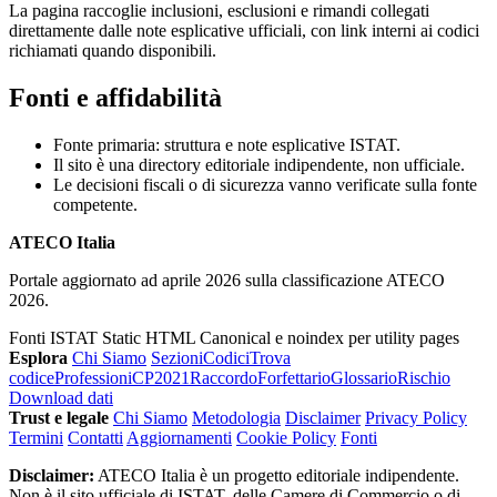
La pagina raccoglie inclusioni, esclusioni e rimandi collegati
direttamente dalle note esplicative ufficiali, con link interni ai codici
richiamati quando disponibili.
Fonti e affidabilità
Fonte primaria: struttura e note esplicative ISTAT.
Il sito è una directory editoriale indipendente, non ufficiale.
Le decisioni fiscali o di sicurezza vanno verificate sulla fonte
competente.
ATECO Italia
Portale aggiornato ad aprile 2026 sulla classificazione ATECO
2026.
Fonti ISTAT
Static HTML
Canonical e noindex per utility pages
Esplora
Chi Siamo
Sezioni
Codici
Trova
codice
Professioni
CP2021
Raccordo
Forfettario
Glossario
Rischio
Download dati
Trust e legale
Chi Siamo
Metodologia
Disclaimer
Privacy Policy
Termini
Contatti
Aggiornamenti
Cookie Policy
Fonti
Disclaimer:
ATECO Italia è un progetto editoriale indipendente.
Non è il sito ufficiale di ISTAT, delle Camere di Commercio o di