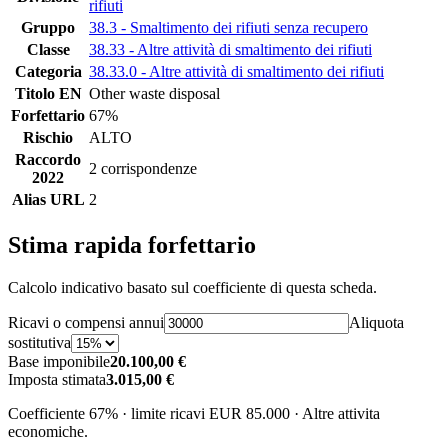
rifiuti
Gruppo
38.3 - Smaltimento dei rifiuti senza recupero
Classe
38.33 - Altre attività di smaltimento dei rifiuti
Categoria
38.33.0 - Altre attività di smaltimento dei rifiuti
Titolo EN
Other waste disposal
Forfettario
67%
Rischio
ALTO
Raccordo
2 corrispondenze
2022
Alias URL
2
Stima rapida forfettario
Calcolo indicativo basato sul coefficiente di questa scheda.
Ricavi o compensi annui
Aliquota
sostitutiva
Base imponibile
20.100,00 €
Imposta stimata
3.015,00 €
Coefficiente 67% · limite ricavi EUR 85.000 · Altre attivita
economiche.