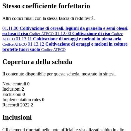
Stesso coefficiente forfettario
Altri codici finali con la stessa fascia di redditività.
01.11.00
Coltivazione di cereali, legumi da granella e semi oleosi,
escluso il riso
01.12.00
Coltivazione di riso
Codice ATECO
Codice
01.13.11
Coltivazione di ortaggi e meloni in piena aria
ATECO
01.13.12
Coltivazione di ortaggi e meloni in colture
Codice ATECO
protette fuori suolo
Codice ATECO
Copertura della scheda
Il contenuto disponibile per questa scheda, mostrato in sintesi.
Note centrali
0
Inclusioni
2
Esclusioni
0
Implementation rules
0
Raccordi 2022
2
Inclusioni
Gli elementi riportati nelle note ufficiali e visualizzati subito in alto.