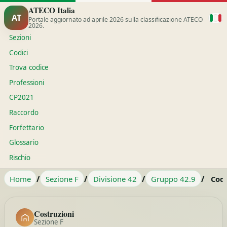
ATECO Italia
AT
Portale aggiornato ad aprile 2026 sulla classificazione ATECO
2026.
Sezioni
Codici
Trova codice
Professioni
CP2021
Raccordo
Forfettario
Glossario
Rischio
/
/
/
/
Home
Sezione F
Divisione 42
Gruppo 42.9
Codi
Costruzioni
Sezione F