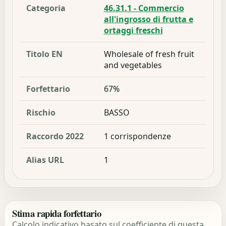
Categoria
46.31.1 - Commercio
all'ingrosso di frutta e
ortaggi freschi
Titolo EN
Wholesale of fresh fruit
and vegetables
Forfettario
67%
Rischio
BASSO
Raccordo 2022
1 corrispondenze
Alias URL
1
Stima rapida forfettario
Calcolo indicativo basato sul coefficiente di questa