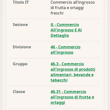
Titolo IT
Commercio all'ingrosso
di frutta e ortaggi
freschi
Sezione
G - Commercio
All'ingrosso E Al
Dettaglio
Divisione
46 - Commercio
all'ingrosso
Gruppo
46.3 - Commercio
all'ingrosso di prodotti
alimentari, bevande e
tabacchi
Classe
46.31 - Commercio
all'ingrosso di frutta e
ortaggi