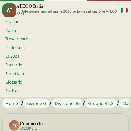
ATECO Italia
AT
Portale aggiornato ad aprile 2026 sulla classificazione ATECO
2026.
Sezioni
Codici
Trova codice
Professioni
CP2021
Raccordo
Forfettario
Glossario
Rischio
/
/
/
/
Home
Sezione G
Divisione 46
Gruppo 46.3
Clas
Commercio
Sezione G