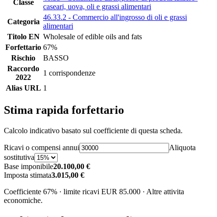
Classe
caseari, uova, oli e grassi alimentari
46.33.2 - Commercio all'ingrosso di oli e grassi
Categoria
alimentari
Titolo EN
Wholesale of edible oils and fats
Forfettario
67%
Rischio
BASSO
Raccordo
1 corrispondenze
2022
Alias URL
1
Stima rapida forfettario
Calcolo indicativo basato sul coefficiente di questa scheda.
Ricavi o compensi annui
Aliquota
sostitutiva
Base imponibile
20.100,00 €
Imposta stimata
3.015,00 €
Coefficiente 67% · limite ricavi EUR 85.000 · Altre attivita
economiche.