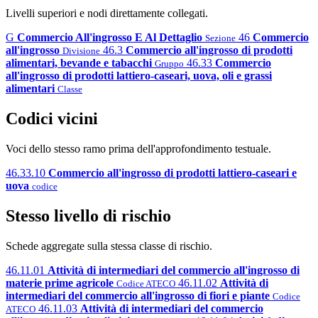
Livelli superiori e nodi direttamente collegati.
G
Commercio All'ingrosso E Al Dettaglio
46
Commercio
Sezione
all'ingrosso
46.3
Commercio all'ingrosso di prodotti
Divisione
alimentari, bevande e tabacchi
46.33
Commercio
Gruppo
all'ingrosso di prodotti lattiero-caseari, uova, oli e grassi
alimentari
Classe
Codici vicini
Voci dello stesso ramo prima dell'approfondimento testuale.
46.33.10
Commercio all'ingrosso di prodotti lattiero-caseari e
uova
codice
Stesso livello di rischio
Schede aggregate sulla stessa classe di rischio.
46.11.01
Attività di intermediari del commercio all'ingrosso di
materie prime agricole
46.11.02
Attività di
Codice ATECO
intermediari del commercio all'ingrosso di fiori e piante
Codice
46.11.03
Attività di intermediari del commercio
ATECO