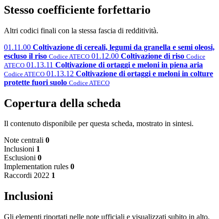
Stesso coefficiente forfettario
Altri codici finali con la stessa fascia di redditività.
01.11.00
Coltivazione di cereali, legumi da granella e semi oleosi,
escluso il riso
01.12.00
Coltivazione di riso
Codice ATECO
Codice
01.13.11
Coltivazione di ortaggi e meloni in piena aria
ATECO
01.13.12
Coltivazione di ortaggi e meloni in colture
Codice ATECO
protette fuori suolo
Codice ATECO
Copertura della scheda
Il contenuto disponibile per questa scheda, mostrato in sintesi.
Note centrali
0
Inclusioni
1
Esclusioni
0
Implementation rules
0
Raccordi 2022
1
Inclusioni
Gli elementi riportati nelle note ufficiali e visualizzati subito in alto.