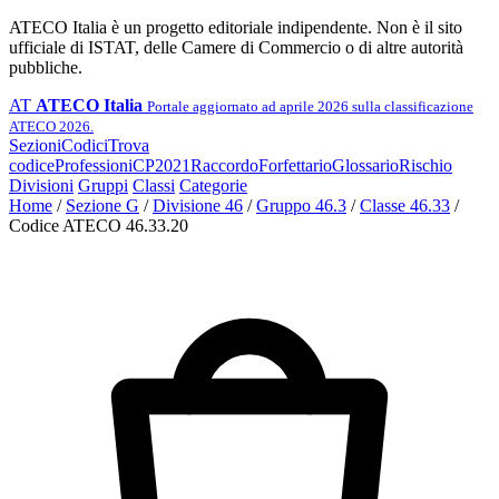
ATECO Italia è un progetto editoriale indipendente. Non è il sito
ufficiale di ISTAT, delle Camere di Commercio o di altre autorità
pubbliche.
AT
ATECO Italia
Portale aggiornato ad aprile 2026 sulla classificazione
ATECO 2026.
Sezioni
Codici
Trova
codice
Professioni
CP2021
Raccordo
Forfettario
Glossario
Rischio
Divisioni
Gruppi
Classi
Categorie
Home
/
Sezione G
/
Divisione 46
/
Gruppo 46.3
/
Classe 46.33
/
Codice ATECO 46.33.20