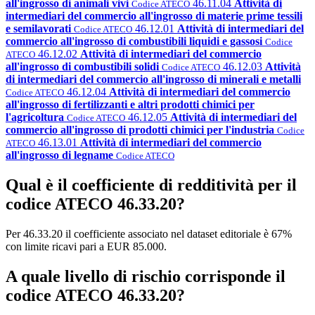
all'ingrosso di animali vivi
46.11.04
Attività di
Codice ATECO
intermediari del commercio all'ingrosso di materie prime tessili
e semilavorati
46.12.01
Attività di intermediari del
Codice ATECO
commercio all'ingrosso di combustibili liquidi e gassosi
Codice
46.12.02
Attività di intermediari del commercio
ATECO
all'ingrosso di combustibili solidi
46.12.03
Attività
Codice ATECO
di intermediari del commercio all'ingrosso di minerali e metalli
46.12.04
Attività di intermediari del commercio
Codice ATECO
all'ingrosso di fertilizzanti e altri prodotti chimici per
l'agricoltura
46.12.05
Attività di intermediari del
Codice ATECO
commercio all'ingrosso di prodotti chimici per l'industria
Codice
46.13.01
Attività di intermediari del commercio
ATECO
all'ingrosso di legname
Codice ATECO
Qual è il coefficiente di redditività per il
codice ATECO 46.33.20?
Per 46.33.20 il coefficiente associato nel dataset editoriale è 67%
con limite ricavi pari a EUR 85.000.
A quale livello di rischio corrisponde il
codice ATECO 46.33.20?