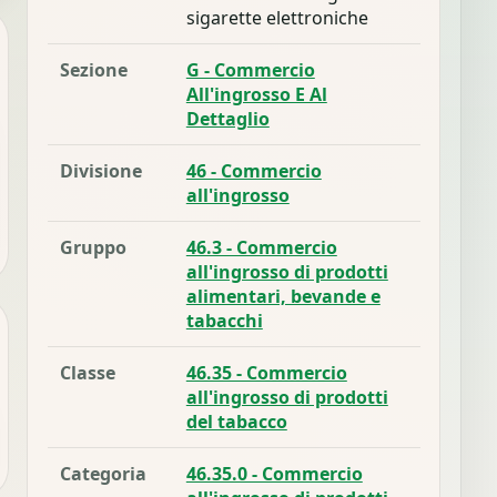
sigarette elettroniche
Sezione
G - Commercio
All'ingrosso E Al
Dettaglio
Divisione
46 - Commercio
all'ingrosso
Gruppo
46.3 - Commercio
all'ingrosso di prodotti
alimentari, bevande e
tabacchi
Classe
46.35 - Commercio
all'ingrosso di prodotti
del tabacco
Categoria
46.35.0 - Commercio