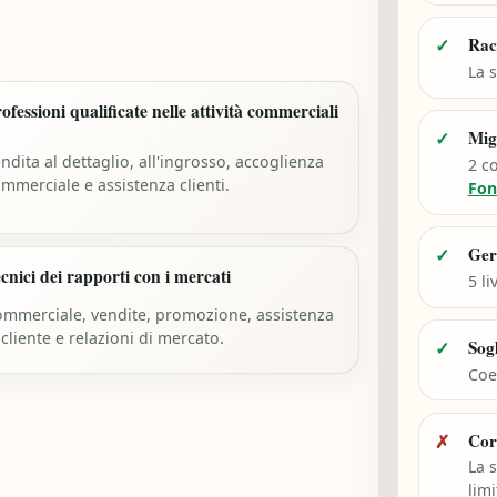
Rac
✓
La s
ofessioni qualificate nelle attività commerciali
Mig
✓
ndita al dettaglio, all'ingrosso, accoglienza
2 c
mmerciale e assistenza clienti.
Fon
Ger
✓
cnici dei rapporti con i mercati
5 li
mmerciale, vendite, promozione, assistenza
 cliente e relazioni di mercato.
Sog
✓
Coef
Cor
✗
La 
limi