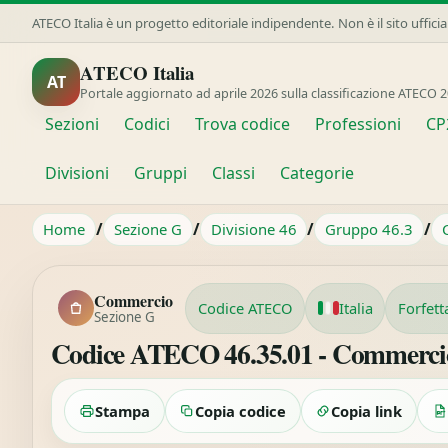
ATECO Italia è un progetto editoriale indipendente. Non è il sito uffici
ATECO Italia
AT
Portale aggiornato ad aprile 2026 sulla classificazione ATECO 2
Sezioni
Codici
Trova codice
Professioni
CP
Divisioni
Gruppi
Classi
Categorie
/
/
/
/
Home
Sezione G
Divisione 46
Gruppo 46.3
Commercio
Codice ATECO
Italia
Forfett
Sezione G
Codice ATECO 46.35.01 - Commercio al
Stampa
Copia codice
Copia link