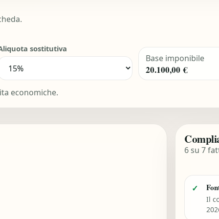
scheda.
Aliquota sostitutiva
Base imponibile
20.100,00 €
ivita economiche.
Complia
6 su 7 fat
Font
✓
Il c
202