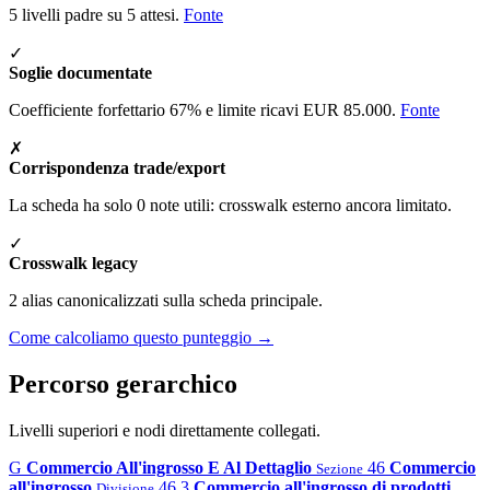
5 livelli padre su 5 attesi.
Fonte
✓
Soglie documentate
Coefficiente forfettario 67% e limite ricavi EUR 85.000.
Fonte
✗
Corrispondenza trade/export
La scheda ha solo 0 note utili: crosswalk esterno ancora limitato.
✓
Crosswalk legacy
2 alias canonicalizzati sulla scheda principale.
Come calcoliamo questo punteggio →
Percorso gerarchico
Livelli superiori e nodi direttamente collegati.
G
Commercio All'ingrosso E Al Dettaglio
46
Commercio
Sezione
all'ingrosso
46.3
Commercio all'ingrosso di prodotti
Divisione