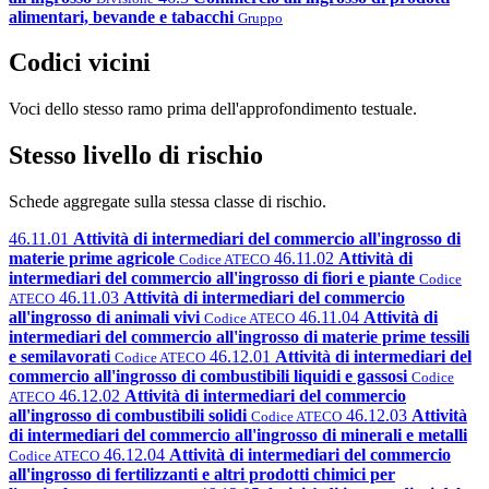
alimentari, bevande e tabacchi
Gruppo
Codici vicini
Voci dello stesso ramo prima dell'approfondimento testuale.
Stesso livello di rischio
Schede aggregate sulla stessa classe di rischio.
46.11.01
Attività di intermediari del commercio all'ingrosso di
materie prime agricole
46.11.02
Attività di
Codice ATECO
intermediari del commercio all'ingrosso di fiori e piante
Codice
46.11.03
Attività di intermediari del commercio
ATECO
all'ingrosso di animali vivi
46.11.04
Attività di
Codice ATECO
intermediari del commercio all'ingrosso di materie prime tessili
e semilavorati
46.12.01
Attività di intermediari del
Codice ATECO
commercio all'ingrosso di combustibili liquidi e gassosi
Codice
46.12.02
Attività di intermediari del commercio
ATECO
all'ingrosso di combustibili solidi
46.12.03
Attività
Codice ATECO
di intermediari del commercio all'ingrosso di minerali e metalli
46.12.04
Attività di intermediari del commercio
Codice ATECO
all'ingrosso di fertilizzanti e altri prodotti chimici per