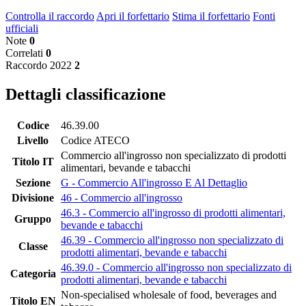
Controlla il raccordo
Apri il forfettario
Stima il forfettario
Fonti
ufficiali
Note
0
Correlati
0
Raccordo 2022
2
Dettagli classificazione
Codice
46.39.00
Livello
Codice ATECO
Commercio all'ingrosso non specializzato di prodotti
Titolo IT
alimentari, bevande e tabacchi
Sezione
G - Commercio All'ingrosso E Al Dettaglio
Divisione
46 - Commercio all'ingrosso
46.3 - Commercio all'ingrosso di prodotti alimentari,
Gruppo
bevande e tabacchi
46.39 - Commercio all'ingrosso non specializzato di
Classe
prodotti alimentari, bevande e tabacchi
46.39.0 - Commercio all'ingrosso non specializzato di
Categoria
prodotti alimentari, bevande e tabacchi
Non-specialised wholesale of food, beverages and
Titolo EN