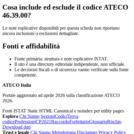
Cosa include ed esclude il codice ATECO
46.39.00?
Le note esplicative disponibili per questa scheda non riportano
ancora inclusioni o esclusioni dettagliate.
Fonti e affidabilità
Fonte primaria: struttura e note esplicative ISTAT.
Il sito è una directory editoriale indipendente, non ufficiale.
Le decisioni fiscali o di sicurezza vanno verificate sulla fonte
competente.
ATECO Italia
Portale aggiornato ad aprile 2026 sulla classificazione ATECO
2026.
Fonti ISTAT
Static HTML
Canonical e noindex per utility pages
Esplora
Chi Siamo
Sezioni
Codici
Trova
codice
Professioni
CP2021
Raccordo
Forfettario
Glossario
Rischio
Download dati
Trust e legale
Chi Siamo
Metodologia
Disclaimer
Privacy Policy