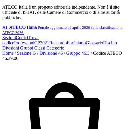
ATECO Italia è un progetto editoriale indipendente. Non è il sito
ufficiale di ISTAT, delle Camere di Commercio o di altre autorità
pubbliche.
AT
ATECO Italia
Portale aggiornato ad aprile 2026 sulla classificazione
ATECO 2026.
Sezioni
Codici
Trova
codice
Professioni
CP2021
Raccordo
Forfettario
Glossario
Rischio
Divisioni
Gruppi
Classi
Categorie
Home
/
Sezione G
/
Divisione 46
/
Gruppo 46.3
/
Codice ATECO
46.39.00