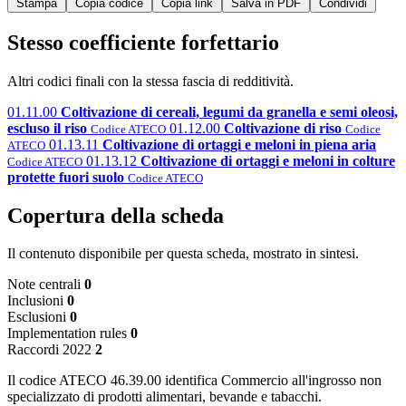
Stampa
Copia codice
Copia link
Salva in PDF
Condividi
Stesso coefficiente forfettario
Altri codici finali con la stessa fascia di redditività.
01.11.00
Coltivazione di cereali, legumi da granella e semi oleosi,
escluso il riso
01.12.00
Coltivazione di riso
Codice ATECO
Codice
01.13.11
Coltivazione di ortaggi e meloni in piena aria
ATECO
01.13.12
Coltivazione di ortaggi e meloni in colture
Codice ATECO
protette fuori suolo
Codice ATECO
Copertura della scheda
Il contenuto disponibile per questa scheda, mostrato in sintesi.
Note centrali
0
Inclusioni
0
Esclusioni
0
Implementation rules
0
Raccordi 2022
2
Il codice ATECO 46.39.00 identifica Commercio all'ingrosso non
specializzato di prodotti alimentari, bevande e tabacchi.