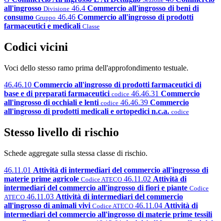
all'ingrosso
46.4
Commercio all'ingrosso di beni di
Divisione
consumo
46.46
Commercio all'ingrosso di prodotti
Gruppo
farmaceutici e medicali
Classe
Codici vicini
Voci dello stesso ramo prima dell'approfondimento testuale.
46.46.10
Commercio all'ingrosso di prodotti farmaceutici di
base e di preparati farmaceutici
46.46.31
Commercio
codice
all'ingrosso di occhiali e lenti
46.46.39
Commercio
codice
all'ingrosso di prodotti medicali e ortopedici n.c.a.
codice
Stesso livello di rischio
Schede aggregate sulla stessa classe di rischio.
46.11.01
Attività di intermediari del commercio all'ingrosso di
materie prime agricole
46.11.02
Attività di
Codice ATECO
intermediari del commercio all'ingrosso di fiori e piante
Codice
46.11.03
Attività di intermediari del commercio
ATECO
all'ingrosso di animali vivi
46.11.04
Attività di
Codice ATECO
intermediari del commercio all'ingrosso di materie prime tessili