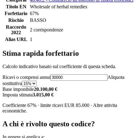
Titolo EN
Wholesale of herbal remedies
Forfettario
67%
Rischio
BASSO
Raccordo
2 corrispondenze
2022
Alias URL
1
Stima rapida forfettario
Calcolo indicativo basato sul coefficiente di questa scheda.
Ricavi o compensi annui
Aliquota
sostitutiva
Base imponibile
20.100,00 €
Imposta stimata
3.015,00 €
Coefficiente 67% · limite ricavi EUR 85.000 · Altre attivita
economiche.
A chi è rivolto questo codice?
In genere si applica a: