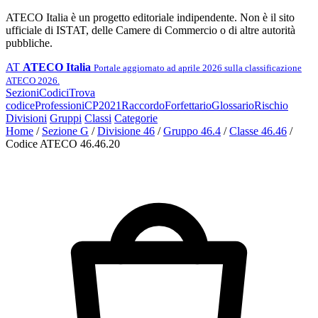
ATECO Italia è un progetto editoriale indipendente. Non è il sito
ufficiale di ISTAT, delle Camere di Commercio o di altre autorità
pubbliche.
AT
ATECO Italia
Portale aggiornato ad aprile 2026 sulla classificazione
ATECO 2026.
Sezioni
Codici
Trova
codice
Professioni
CP2021
Raccordo
Forfettario
Glossario
Rischio
Divisioni
Gruppi
Classi
Categorie
Home
/
Sezione G
/
Divisione 46
/
Gruppo 46.4
/
Classe 46.46
/
Codice ATECO 46.46.20