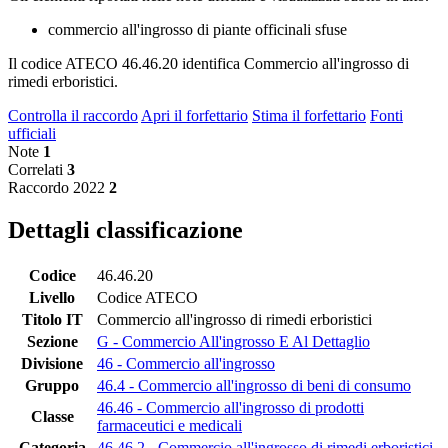
commercio all'ingrosso di piante officinali sfuse
Il codice ATECO 46.46.20 identifica Commercio all'ingrosso di
rimedi erboristici.
Controlla il raccordo
Apri il forfettario
Stima il forfettario
Fonti
ufficiali
Note
1
Correlati
3
Raccordo 2022
2
Dettagli classificazione
Codice
46.46.20
Livello
Codice ATECO
Titolo IT
Commercio all'ingrosso di rimedi erboristici
Sezione
G - Commercio All'ingrosso E Al Dettaglio
Divisione
46 - Commercio all'ingrosso
Gruppo
46.4 - Commercio all'ingrosso di beni di consumo
46.46 - Commercio all'ingrosso di prodotti
Classe
farmaceutici e medicali
Categoria
46.46.2 - Commercio all'ingrosso di rimedi erboristici