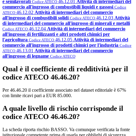
e semilavorati
46.12.01
Attività di intermediari del
Codice ATECO
commercio all'ingrosso di combustibili liquidi e gassosi
Codice
46.12.02
Attività di intermediari del commercio
ATECO
all'ingrosso di combustibili solidi
46.12.03
Attività
Codice ATECO
di intermediari del commercio all'ingrosso di minerali e metalli
46.12.04
Attività di intermediari del commercio
Codice ATECO
all'ingrosso di fertilizzanti e altri prodotti chimici per
l'agricoltura
46.12.05
Attività di intermediari del
Codice ATECO
commercio all'ingrosso di prodotti chimici per l'industria
Codice
46.13.01
Attività di intermediari del commercio
ATECO
all'ingrosso di legname
Codice ATECO
Qual è il coefficiente di redditività per il
codice ATECO 46.46.20?
Per 46.46.20 il coefficiente associato nel dataset editoriale è 67%
con limite ricavi pari a EUR 85.000.
A quale livello di rischio corrisponde il
codice ATECO 46.46.20?
La scheda riporta rischio BASSO. Va comunque verificata la fonte
istituzionale competente prima di usarla per obblighi di sicurezza.