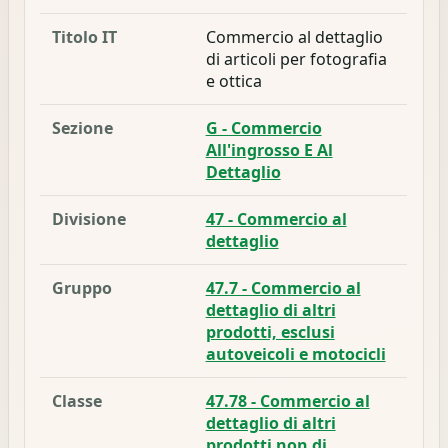
Titolo IT
Commercio al dettaglio
di articoli per fotografia
e ottica
Sezione
G - Commercio
All'ingrosso E Al
Dettaglio
Divisione
47 - Commercio al
dettaglio
Gruppo
47.7 - Commercio al
dettaglio di altri
prodotti, esclusi
autoveicoli e motocicli
Classe
47.78 - Commercio al
dettaglio di altri
prodotti non di