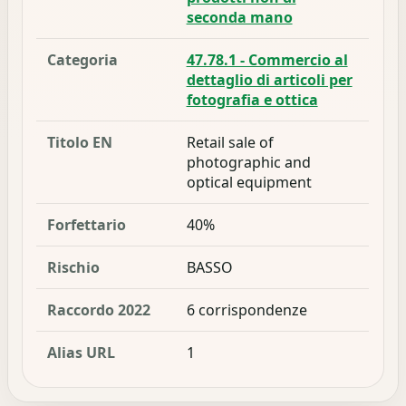
seconda mano
Categoria
47.78.1 - Commercio al
dettaglio di articoli per
fotografia e ottica
Titolo EN
Retail sale of
photographic and
optical equipment
Forfettario
40%
Rischio
BASSO
Raccordo 2022
6 corrispondenze
Alias URL
1