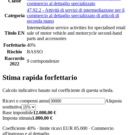
Classe
commercio al dettaglio specializzato
47.92.2 - Attività di servizi di intermediazione per il
Categoria
commercio al dettaglio specializzato di articoli di
seconda mano
Intermediation service activities for specialised retail
Titolo EN
sale of motor vehicle and motorcycle second-hand
parts and accessories
Forfettario
40%
Rischio
BASSO
Raccordo
9 corrispondenze
2022
Stima rapida forfettario
Calcolo indicativo basato sul coefficiente di questa scheda.
Ricavi o compensi annui
Aliquota
sostitutiva
Base imponibile
12.000,00 €
Imposta stimata
1.800,00 €
Coefficiente 40% · limite ricavi EUR 85.000 · Commercio
all'ingrosso e al dettaglio.