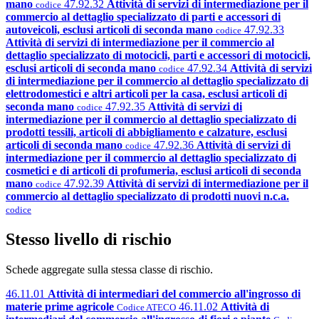
mano
47.92.32
Attività di servizi di intermediazione per il
codice
commercio al dettaglio specializzato di parti e accessori di
autoveicoli, esclusi articoli di seconda mano
47.92.33
codice
Attività di servizi di intermediazione per il commercio al
dettaglio specializzato di motocicli, parti e accessori di motocicli,
esclusi articoli di seconda mano
47.92.34
Attività di servizi
codice
di intermediazione per il commercio al dettaglio specializzato di
elettrodomestici e altri articoli per la casa, esclusi articoli di
seconda mano
47.92.35
Attività di servizi di
codice
intermediazione per il commercio al dettaglio specializzato di
prodotti tessili, articoli di abbigliamento e calzature, esclusi
articoli di seconda mano
47.92.36
Attività di servizi di
codice
intermediazione per il commercio al dettaglio specializzato di
cosmetici e di articoli di profumeria, esclusi articoli di seconda
mano
47.92.39
Attività di servizi di intermediazione per il
codice
commercio al dettaglio specializzato di prodotti nuovi n.c.a.
codice
Stesso livello di rischio
Schede aggregate sulla stessa classe di rischio.
46.11.01
Attività di intermediari del commercio all'ingrosso di
materie prime agricole
46.11.02
Attività di
Codice ATECO