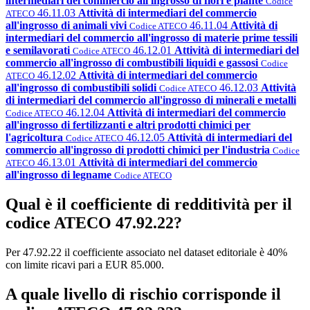
intermediari del commercio all'ingrosso di fiori e piante
Codice
46.11.03
Attività di intermediari del commercio
ATECO
all'ingrosso di animali vivi
46.11.04
Attività di
Codice ATECO
intermediari del commercio all'ingrosso di materie prime tessili
e semilavorati
46.12.01
Attività di intermediari del
Codice ATECO
commercio all'ingrosso di combustibili liquidi e gassosi
Codice
46.12.02
Attività di intermediari del commercio
ATECO
all'ingrosso di combustibili solidi
46.12.03
Attività
Codice ATECO
di intermediari del commercio all'ingrosso di minerali e metalli
46.12.04
Attività di intermediari del commercio
Codice ATECO
all'ingrosso di fertilizzanti e altri prodotti chimici per
l'agricoltura
46.12.05
Attività di intermediari del
Codice ATECO
commercio all'ingrosso di prodotti chimici per l'industria
Codice
46.13.01
Attività di intermediari del commercio
ATECO
all'ingrosso di legname
Codice ATECO
Qual è il coefficiente di redditività per il
codice ATECO 47.92.22?
Per 47.92.22 il coefficiente associato nel dataset editoriale è 40%
con limite ricavi pari a EUR 85.000.
A quale livello di rischio corrisponde il