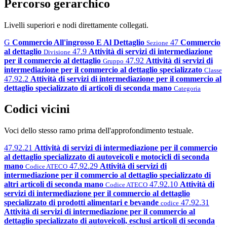
Percorso gerarchico
Livelli superiori e nodi direttamente collegati.
G
Commercio All'ingrosso E Al Dettaglio
47
Commercio
Sezione
al dettaglio
47.9
Attività di servizi di intermediazione
Divisione
per il commercio al dettaglio
47.92
Attività di servizi di
Gruppo
intermediazione per il commercio al dettaglio specializzato
Classe
47.92.2
Attività di servizi di intermediazione per il commercio al
dettaglio specializzato di articoli di seconda mano
Categoria
Codici vicini
Voci dello stesso ramo prima dell'approfondimento testuale.
47.92.21
Attività di servizi di intermediazione per il commercio
al dettaglio specializzato di autoveicoli e motocicli di seconda
mano
47.92.29
Attività di servizi di
Codice ATECO
intermediazione per il commercio al dettaglio specializzato di
altri articoli di seconda mano
47.92.10
Attività di
Codice ATECO
servizi di intermediazione per il commercio al dettaglio
specializzato di prodotti alimentari e bevande
47.92.31
codice
Attività di servizi di intermediazione per il commercio al
dettaglio specializzato di autoveicoli, esclusi articoli di seconda