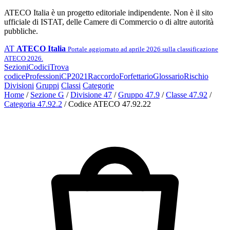
ATECO Italia è un progetto editoriale indipendente. Non è il sito
ufficiale di ISTAT, delle Camere di Commercio o di altre autorità
pubbliche.
AT
ATECO Italia
Portale aggiornato ad aprile 2026 sulla classificazione
ATECO 2026.
Sezioni
Codici
Trova
codice
Professioni
CP2021
Raccordo
Forfettario
Glossario
Rischio
Divisioni
Gruppi
Classi
Categorie
Home
/
Sezione G
/
Divisione 47
/
Gruppo 47.9
/
Classe 47.92
/
Categoria 47.92.2
/
Codice ATECO 47.92.22