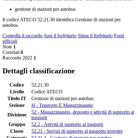
gestione di stazioni per autobus
Il codice ATECO 52.21.30 identifica Gestione di stazioni per
autobus.
Controlla il raccordo
Apri il forfettario
Stima il forfettario
Fonti
ufficiali
Note
1
Correlati
6
Raccordo 2022
1
Dettagli classificazione
Codice
52.21.30
Livello
Codice ATECO
Titolo IT
Gestione di stazioni per autobus
Sezione
H - Trasporto E Magazzinaggio
52 - Magazzinaggio, deposito e attività di supporto ai
Divisione
trasporti
Gruppo
52.2 - Attività di supporto ai trasporti
Classe
52.21 - Servizi di supporto al trasporto terrestre
Categoria
52.21.3 - Gestione di stazioni per autobus