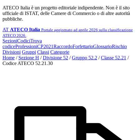
ATECO Italia è un progetto editoriale indipendente. Non è il sito
ufficiale di ISTAT, delle Camere di Commercio o di altre autorità
pubbliche.
AT
ATECO Italia
Portale aggiornato ad aprile 2026 sulla classificazione
ATECO 2026.
Sezioni
Codici
Trova
codice
Professioni
CP2021
Raccordo
Forfettario
Glossario
Rischio
Divisioni
Gruppi
Classi
Categorie
Home
/
Sezione H
/
Divisione 52
/
Gruppo 52.2
/
Classe 52.21
/
Codice ATECO 52.21.30