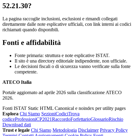
52.21.30?
La pagina raccoglie inclusioni, esclusioni e rimandi collegati
direttamente dalle note esplicative ufficiali, con link interni ai codici
richiamati quando disponibili.
Fonti e affidabilità
Fonte primaria: struttura e note esplicative ISTAT.
Il sito è una directory editoriale indipendente, non ufficiale.
Le decisioni fiscali o di sicurezza vanno verificate sulla fonte
competente.
ATECO Italia
Portale aggiornato ad aprile 2026 sulla classificazione ATECO
2026.
Fonti ISTAT
Static HTML
Canonical e noindex per utility pages
Esplora
Chi Siamo
Sezioni
Codici
Trova
codice
Professioni
CP2021
Raccordo
Forfettario
Glossario
Rischio
Download dati
Trust e legale
Chi Siamo
Metodologia
Disclaimer
Privacy Policy
Termini
Contatti
Aggiornamenti
Cookie Policy
Fonti