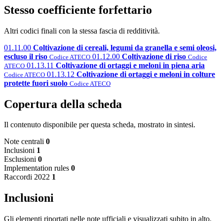
Stesso coefficiente forfettario
Altri codici finali con la stessa fascia di redditività.
01.11.00
Coltivazione di cereali, legumi da granella e semi oleosi,
escluso il riso
01.12.00
Coltivazione di riso
Codice ATECO
Codice
01.13.11
Coltivazione di ortaggi e meloni in piena aria
ATECO
01.13.12
Coltivazione di ortaggi e meloni in colture
Codice ATECO
protette fuori suolo
Codice ATECO
Copertura della scheda
Il contenuto disponibile per questa scheda, mostrato in sintesi.
Note centrali
0
Inclusioni
1
Esclusioni
0
Implementation rules
0
Raccordi 2022
1
Inclusioni
Gli elementi riportati nelle note ufficiali e visualizzati subito in alto.