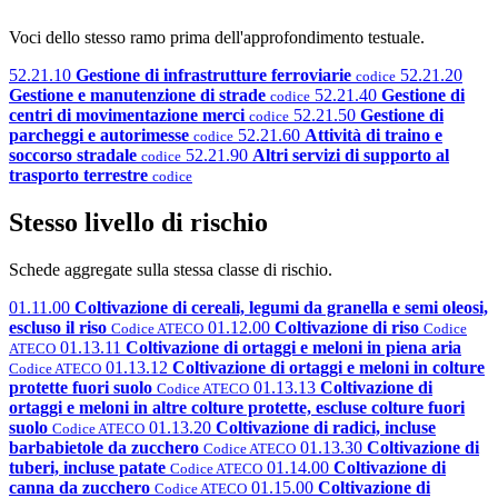
Voci dello stesso ramo prima dell'approfondimento testuale.
52.21.10
Gestione di infrastrutture ferroviarie
52.21.20
codice
Gestione e manutenzione di strade
52.21.40
Gestione di
codice
centri di movimentazione merci
52.21.50
Gestione di
codice
parcheggi e autorimesse
52.21.60
Attività di traino e
codice
soccorso stradale
52.21.90
Altri servizi di supporto al
codice
trasporto terrestre
codice
Stesso livello di rischio
Schede aggregate sulla stessa classe di rischio.
01.11.00
Coltivazione di cereali, legumi da granella e semi oleosi,
escluso il riso
01.12.00
Coltivazione di riso
Codice ATECO
Codice
01.13.11
Coltivazione di ortaggi e meloni in piena aria
ATECO
01.13.12
Coltivazione di ortaggi e meloni in colture
Codice ATECO
protette fuori suolo
01.13.13
Coltivazione di
Codice ATECO
ortaggi e meloni in altre colture protette, escluse colture fuori
suolo
01.13.20
Coltivazione di radici, incluse
Codice ATECO
barbabietole da zucchero
01.13.30
Coltivazione di
Codice ATECO
tuberi, incluse patate
01.14.00
Coltivazione di
Codice ATECO
canna da zucchero
01.15.00
Coltivazione di
Codice ATECO