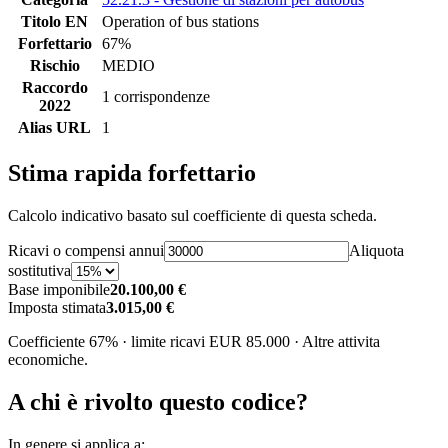
Titolo EN
Operation of bus stations
Forfettario
67%
Rischio
MEDIO
Raccordo
1 corrispondenze
2022
Alias URL
1
Stima rapida forfettario
Calcolo indicativo basato sul coefficiente di questa scheda.
Ricavi o compensi annui
Aliquota
sostitutiva
Base imponibile
20.100,00 €
Imposta stimata
3.015,00 €
Coefficiente 67% · limite ricavi EUR 85.000 · Altre attivita
economiche.
A chi è rivolto questo codice?
In genere si applica a: