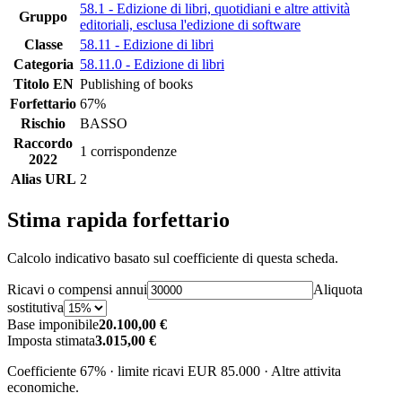
58.1 - Edizione di libri, quotidiani e altre attività
Gruppo
editoriali, esclusa l'edizione di software
Classe
58.11 - Edizione di libri
Categoria
58.11.0 - Edizione di libri
Titolo EN
Publishing of books
Forfettario
67%
Rischio
BASSO
Raccordo
1 corrispondenze
2022
Alias URL
2
Stima rapida forfettario
Calcolo indicativo basato sul coefficiente di questa scheda.
Ricavi o compensi annui
Aliquota
sostitutiva
Base imponibile
20.100,00 €
Imposta stimata
3.015,00 €
Coefficiente 67% · limite ricavi EUR 85.000 · Altre attivita
economiche.