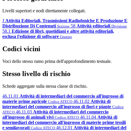
Livelli superiori e nodi direttamente collegati.
J
Attività Editoriali, Trasmissioni Radiofoniche E Produzione E
Distribuzione Di Contenuti
58
Attività editoriali
Sezione
Divisione
58.1
Edizione di libri, quotidiani e altre attività editoriali,
esclusa l'edizione di software
Gruppo
Codici vicini
Voci dello stesso ramo prima dell'approfondimento testuale.
Stesso livello di rischio
Schede aggregate sulla stessa classe di rischio.
46.11.01
Attività di intermediari del commercio all'ingrosso di
materie prime agricole
46.11.02
Attività di
Codice ATECO
intermediari del commercio all'ingrosso di fiori e piante
Codice
46.11.03
Attività di intermediari del commercio
ATECO
all'ingrosso di animali vivi
46.11.04
Attività di
Codice ATECO
intermediari del commercio all'ingrosso di materie prime tessili
e semilavorati
46.12.01
Attività di intermediari del
Codice ATECO