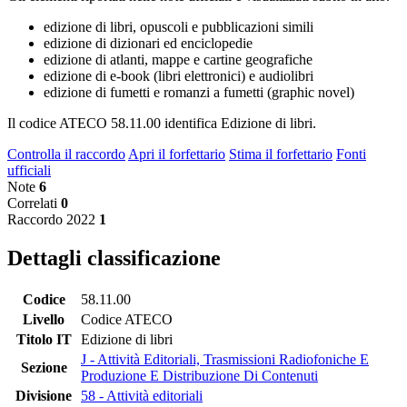
edizione di libri, opuscoli e pubblicazioni simili
edizione di dizionari ed enciclopedie
edizione di atlanti, mappe e cartine geografiche
edizione di e-book (libri elettronici) e audiolibri
edizione di fumetti e romanzi a fumetti (graphic novel)
Il codice ATECO 58.11.00 identifica Edizione di libri.
Controlla il raccordo
Apri il forfettario
Stima il forfettario
Fonti
ufficiali
Note
6
Correlati
0
Raccordo 2022
1
Dettagli classificazione
Codice
58.11.00
Livello
Codice ATECO
Titolo IT
Edizione di libri
J - Attività Editoriali, Trasmissioni Radiofoniche E
Sezione
Produzione E Distribuzione Di Contenuti
Divisione
58 - Attività editoriali