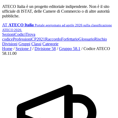
ATECO Italia è un progetto editoriale indipendente. Non è il sito
ufficiale di ISTAT, delle Camere di Commercio o di altre autorità
pubbliche.
AT
ATECO Italia
Portale aggiornato ad aprile 2026 sulla classificazione
ATECO 2026.
Sezioni
Codici
Trova
codice
Professioni
CP2021
Raccordo
Forfettario
Glossario
Rischio
Divisioni
Gruppi
Classi
Categorie
Home
/
Sezione J
/
Divisione 58
/
Gruppo 58.1
/
Codice ATECO
58.11.00