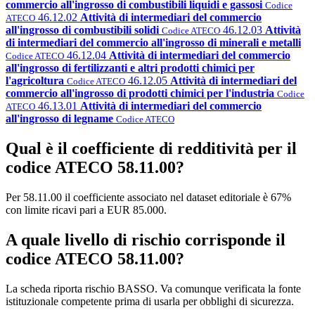
commercio all'ingrosso di combustibili liquidi e gassosi
Codice
46.12.02
Attività di intermediari del commercio
ATECO
all'ingrosso di combustibili solidi
46.12.03
Attività
Codice ATECO
di intermediari del commercio all'ingrosso di minerali e metalli
46.12.04
Attività di intermediari del commercio
Codice ATECO
all'ingrosso di fertilizzanti e altri prodotti chimici per
l'agricoltura
46.12.05
Attività di intermediari del
Codice ATECO
commercio all'ingrosso di prodotti chimici per l'industria
Codice
46.13.01
Attività di intermediari del commercio
ATECO
all'ingrosso di legname
Codice ATECO
Qual è il coefficiente di redditività per il
codice ATECO 58.11.00?
Per 58.11.00 il coefficiente associato nel dataset editoriale è 67%
con limite ricavi pari a EUR 85.000.
A quale livello di rischio corrisponde il
codice ATECO 58.11.00?
La scheda riporta rischio BASSO. Va comunque verificata la fonte
istituzionale competente prima di usarla per obblighi di sicurezza.