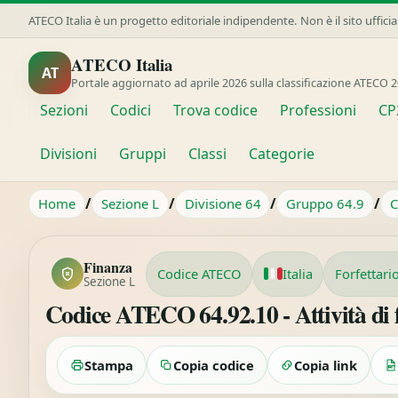
ATECO Italia è un progetto editoriale indipendente. Non è il sito uffici
ATECO Italia
AT
Portale aggiornato ad aprile 2026 sulla classificazione ATECO 2
Sezioni
Codici
Trova codice
Professioni
CP
Divisioni
Gruppi
Classi
Categorie
/
/
/
/
Home
Sezione L
Divisione 64
Gruppo 64.9
C
Finanza
Codice ATECO
Italia
Forfettari
Sezione L
Codice ATECO 64.92.10 - Attività di 
Stampa
Copia codice
Copia link