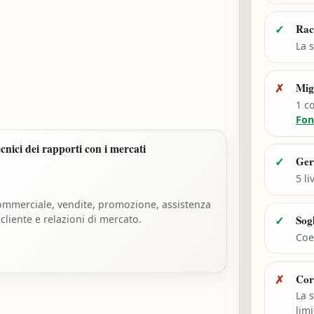
Rac
✓
La s
Mig
✗
1 c
Fon
cnici dei rapporti con i mercati
Ger
✓
5 li
mmerciale, vendite, promozione, assistenza
 cliente e relazioni di mercato.
Sog
✓
Coef
Cor
✗
La 
limi