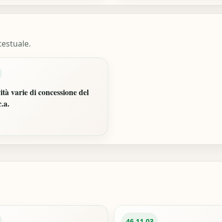
estuale.
vità varie di concessione del
c.a.
46.11.03