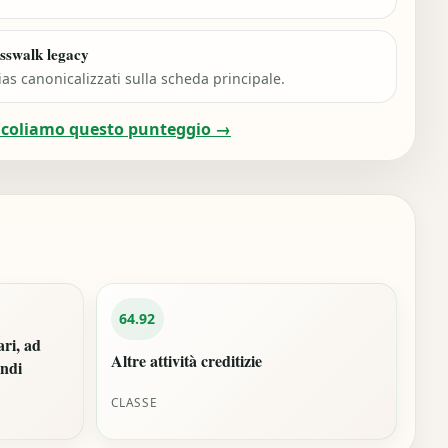
sswalk legacy
ias canonicalizzati sulla scheda principale.
lcoliamo questo punteggio →
64.92
ari, ad
Altre attività creditizie
ondi
CLASSE