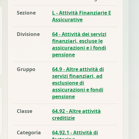
Sezione
L - Attività Finanziarie E
Assicurative
Divisione
64 - Attività dei servizi
finanziari, escluse le
assicurazioni e i fondi
pensione
Gruppo
64.9 - Altre attività di
servizi finanziari, ad
esclusione di
assicurazioni e fondi
pensione
Classe
64.92 - Altre attività
creditizie
Categoria
64.92.1 - Attività di