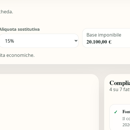
scheda.
Aliquota sostitutiva
Base imponibile
20.100,00 €
ivita economiche.
Complia
4 su 7 fat
Font
✓
Il c
202