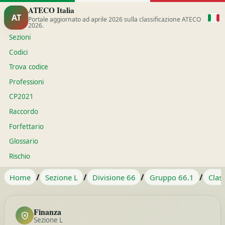
ATECO Italia
AT
Portale aggiornato ad aprile 2026 sulla classificazione ATECO
2026.
Sezioni
Codici
Trova codice
Professioni
CP2021
Raccordo
Forfettario
Glossario
Rischio
/
/
/
/
Home
Sezione L
Divisione 66
Gruppo 66.1
Clas
Finanza
Sezione L