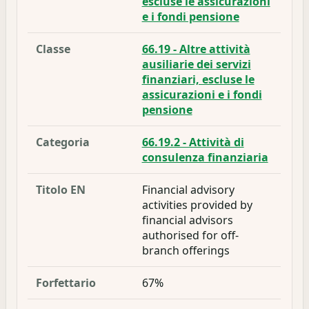
escluse le assicurazioni
e i fondi pensione
Classe
66.19 - Altre attività
ausiliarie dei servizi
finanziari, escluse le
assicurazioni e i fondi
pensione
Categoria
66.19.2 - Attività di
consulenza finanziaria
Titolo EN
Financial advisory
activities provided by
financial advisors
authorised for off-
branch offerings
Forfettario
67%