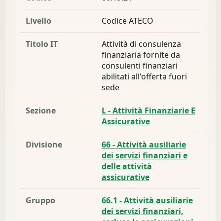
Livello
Codice ATECO
Titolo IT
Attività di consulenza
finanziaria fornite da
consulenti finanziari
abilitati all'offerta fuori
sede
Sezione
L - Attività Finanziarie E
Assicurative
Divisione
66 - Attività ausiliarie
dei servizi finanziari e
delle attività
assicurative
Gruppo
66.1 - Attività ausiliarie
dei servizi finanziari,