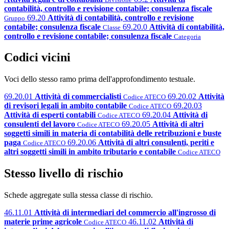
contabilità, controllo e revisione contabile; consulenza fiscale
69.20
Attività di contabilità, controllo e revisione
Gruppo
contabile; consulenza fiscale
69.20.0
Attività di contabilità,
Classe
controllo e revisione contabile; consulenza fiscale
Categoria
Codici vicini
Voci dello stesso ramo prima dell'approfondimento testuale.
69.20.01
Attività di commercialisti
69.20.02
Attività
Codice ATECO
di revisori legali in ambito contabile
69.20.03
Codice ATECO
Attività di esperti contabili
69.20.04
Attività di
Codice ATECO
consulenti del lavoro
69.20.05
Attività di altri
Codice ATECO
soggetti simili in materia di contabilità delle retribuzioni e buste
paga
69.20.06
Attività di altri consulenti, periti e
Codice ATECO
altri soggetti simili in ambito tributario e contabile
Codice ATECO
Stesso livello di rischio
Schede aggregate sulla stessa classe di rischio.
46.11.01
Attività di intermediari del commercio all'ingrosso di
materie prime agricole
46.11.02
Attività di
Codice ATECO