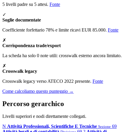
5 livelli padre su 5 attesi.
Fonte
✓
Soglie documentate
Coefficiente forfettario 78% e limite ricavi EUR 85.000.
Fonte
✗
Corrispondenza trade/export
La scheda ha solo 0 note utili: crosswalk esterno ancora limitato.
✗
Crosswalk legacy
Crosswalk legacy verso ATECO 2022 presente.
Fonte
Come calcoliamo questo punteggio →
Percorso gerarchico
Livelli superiori e nodi direttamente collegati.
N
Attività Professionali, Scientifiche E Tecniche
69
Sezione
Attività legali e di contabilità
69.2
Attività di
Divisione