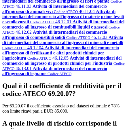
intermediari del commercio all'ingrosso di fiori e piante
Codice
46.11.03
Attività di intermediari del commercio
ATECO
all'ingrosso di animali vivi
46.11.04
Attività di
Codice ATECO
intermediari del commercio all'ingrosso di materie prime tessili
e semilavorati
46.12.01
Attività di intermediari del
Codice ATECO
commercio all'ingrosso di combustibili liquidi e gassosi
Codice
46.12.02
Attività di intermediari del commercio
ATECO
all'ingrosso di combustibili solidi
46.12.03
Attività
Codice ATECO
di intermediari del commercio all'ingrosso di minerali e metalli
46.12.04
Attività di intermediari del commercio
Codice ATECO
all'ingrosso di fertilizzanti e altri prodotti chimici per
l'agricoltura
46.12.05
Attività di intermediari del
Codice ATECO
commercio all'ingrosso di prodotti chimici per l'industria
Codice
46.13.01
Attività di intermediari del commercio
ATECO
all'ingrosso di legname
Codice ATECO
Qual è il coefficiente di redditività per il
codice ATECO 69.20.07?
Per 69.20.07 il coefficiente associato nel dataset editoriale è 78%
con limite ricavi pari a EUR 85.000.
A quale livello di rischio corrisponde il