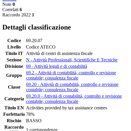
Note
0
Correlati
6
Raccordo 2022
1
Dettagli classificazione
Codice
69.20.07
Livello
Codice ATECO
Titolo IT
Attività di centri di assistenza fiscale
Sezione
N - Attività Professionali, Scientifiche E Tecniche
Divisione
69 - Attività legali e di contabilità
69.2 - Attività di contabilità, controllo e revisione
Gruppo
contabile; consulenza fiscale
69.20 - Attività di contabilità, controllo e revisione
Classe
contabile; consulenza fiscale
69.20.0 - Attività di contabilità, controllo e revisione
Categoria
contabile; consulenza fiscale
Titolo EN
Activities provided by tax assistance centres
Forfettario
78%
Rischio
BASSO
Raccordo
1 corrispondenze