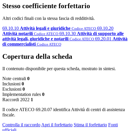
Stesso coefficiente forfettario
Altri codici finali con la stessa fascia di redditività.
69.10.10
Attività legali e giuridiche
69.10.20
Codice ATECO
Attività notarili
69.10.30
Attività di supporto alle
Codice ATECO
attività legali, giuridiche e notarili
69.20.01
Attività
Codice ATECO
di commercialisti
Codice ATECO
Copertura della scheda
Il contenuto disponibile per questa scheda, mostrato in sintesi.
Note centrali
0
Inclusioni
0
Esclusioni
0
Implementation rules
0
Raccordi 2022
1
Il codice ATECO 69.20.07 identifica Attività di centri di assistenza
fiscale.
Controlla il raccordo
Apri il forfettario
Stima il forfettario
Fonti
ufficiali