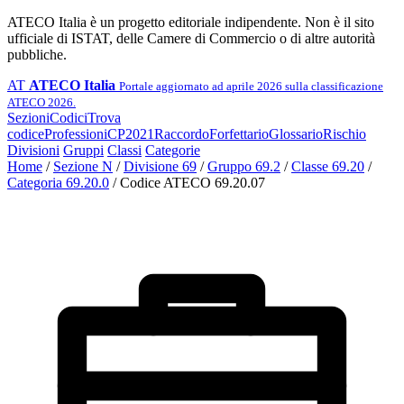
ATECO Italia è un progetto editoriale indipendente. Non è il sito
ufficiale di ISTAT, delle Camere di Commercio o di altre autorità
pubbliche.
AT
ATECO Italia
Portale aggiornato ad aprile 2026 sulla classificazione
ATECO 2026.
Sezioni
Codici
Trova
codice
Professioni
CP2021
Raccordo
Forfettario
Glossario
Rischio
Divisioni
Gruppi
Classi
Categorie
Home
/
Sezione N
/
Divisione 69
/
Gruppo 69.2
/
Classe 69.20
/
Categoria 69.20.0
/
Codice ATECO 69.20.07