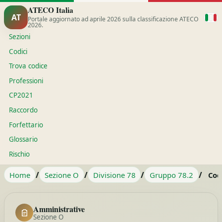
ATECO Italia
AT
Portale aggiornato ad aprile 2026 sulla classificazione ATECO
2026.
Sezioni
Codici
Trova codice
Professioni
CP2021
Raccordo
Forfettario
Glossario
Rischio
/
/
/
/
Home
Sezione O
Divisione 78
Gruppo 78.2
Cod
Amministrative
Sezione O