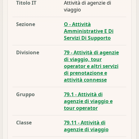
Titolo IT
Attività di agenzie di
viaggio
Sezione
O - Attività
Amministrative E Di
Servizi Di Supporto
Divisione
79 - Attività di agenzie
di viaggio, tour
operator e altri servizi
di prenotazione e
attività connesse
Gruppo
79.1 - Attività di
agenzie di viaggio e
tour operator
Classe
79.11 - Attività di
agenzie di viaggio