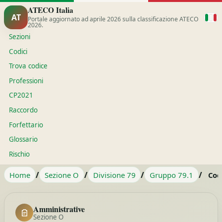
ATECO Italia
AT
Portale aggiornato ad aprile 2026 sulla classificazione ATECO
2026.
Sezioni
Codici
Trova codice
Professioni
CP2021
Raccordo
Forfettario
Glossario
Rischio
/
/
/
/
Home
Sezione O
Divisione 79
Gruppo 79.1
Cod
Amministrative
Sezione O