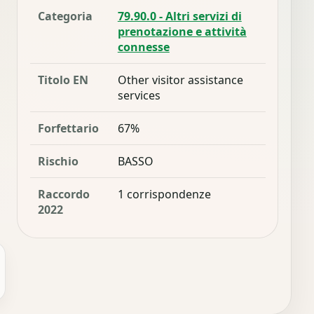
Categoria
79.90.0 - Altri servizi di
prenotazione e attività
connesse
Titolo EN
Other visitor assistance
services
Forfettario
67%
Rischio
BASSO
Raccordo
1 corrispondenze
2022