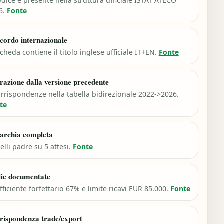
odice è presente nella struttura ufficiale ISTAT ATECO
6.
Fonte
cordo internazionale
cheda contiene il titolo inglese ufficiale IT+EN.
Fonte
razione dalla versione precedente
orrispondenze nella tabella bidirezionale 2022->2026.
te
archia completa
velli padre su 5 attesi.
Fonte
lie documentate
ficiente forfettario 67% e limite ricavi EUR 85.000.
Fonte
rispondenza trade/export