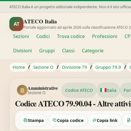
ATECO Italia è un progetto editoriale indipendente. Non è il sito uffici
ATECO Italia
AT
Portale aggiornato ad aprile 2026 sulla classificazione ATECO 2
Sezioni
Codici
Trova codice
Professioni
CP
Divisioni
Gruppi
Classi
Categorie
/
/
/
/
Home
Sezione O
Divisione 79
Gruppo 79.9
Amministrative
Codice ATECO
Italia
For
Sezione O
Codice ATECO 79.90.04 - Altre attività
Stampa
Copia codice
Copia link