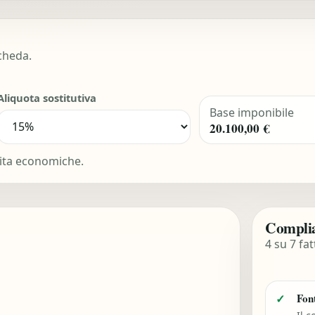
scheda.
Aliquota sostitutiva
Base imponibile
20.100,00 €
ivita economiche.
Complia
4 su 7 fat
Font
✓