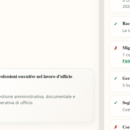
Il c
202
Rac
✓
La s
Mig
✗
1 c
Fon
ofessioni esecutive nel lavoro d'ufficio
Ger
✓
5 li
stione amministrativa, documentale e
Sog
✓
erativa di ufficio.
Coef
Cor
✗