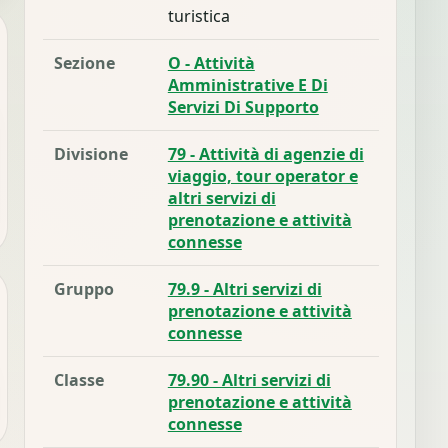
turistica
Sezione
O - Attività
Amministrative E Di
Servizi Di Supporto
Divisione
79 - Attività di agenzie di
viaggio, tour operator e
altri servizi di
prenotazione e attività
connesse
Gruppo
79.9 - Altri servizi di
prenotazione e attività
connesse
Classe
79.90 - Altri servizi di
prenotazione e attività
connesse