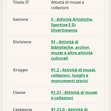
Titolo IT
Attività di musei e
collezioni
Sezione
S - Attività Artistiche,
Sportive E Di
Divertimento
Divisione
91 - Attività di
biblioteche, archivi,
musei e altre attività
culturali
Gruppo
91.2 - Attività di musei,
collezioni, luoghi e
monumenti storici
Classe
91.21 - Attività di musei
e collezioni
Categoria
91.21.0 - Attività di