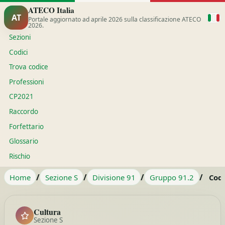
ATECO Italia
AT
Portale aggiornato ad aprile 2026 sulla classificazione ATECO
2026.
Sezioni
Codici
Trova codice
Professioni
CP2021
Raccordo
Forfettario
Glossario
Rischio
/
/
/
/
Home
Sezione S
Divisione 91
Gruppo 91.2
Codi
Cultura
Sezione S