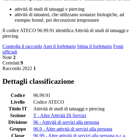
attività di studi di tatuaggi e piercing
attività di tatuatori, che utilizzano sostanze biologiche, ad
esempio henné, per decorazioni temporanee
Il codice ATECO 96.99.91 identifica Attività di studi di tatuaggi e
piercing.
Controlla il raccordo
Apri il forfettario
Stima il forfettario
Fonti
ufficiali
Note
2
Correlati
9
Raccordo 2022
1
Dettagli classificazione
Codice
96.99.91
Livello
Codice ATECO
Titolo IT
Attività di studi di tatuaggi e piercing
Sezione
T - Altre Attività Di Servizi
Divisione
96 - Attività di servizi alla persona
Gruppo
96.9 - Altre attività di servizi alla persona
Classe
96.99 - Altre attività di servizi alla persona n.c.a.