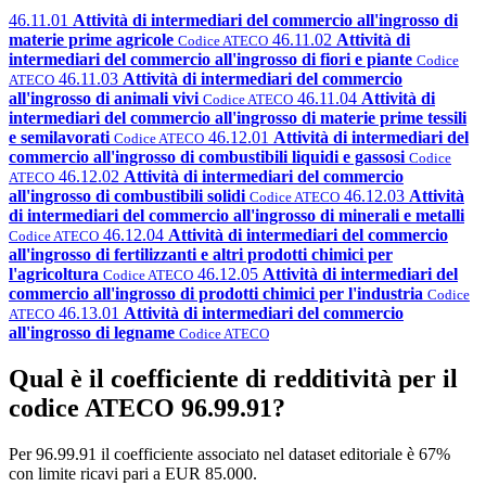
46.11.01
Attività di intermediari del commercio all'ingrosso di
materie prime agricole
46.11.02
Attività di
Codice ATECO
intermediari del commercio all'ingrosso di fiori e piante
Codice
46.11.03
Attività di intermediari del commercio
ATECO
all'ingrosso di animali vivi
46.11.04
Attività di
Codice ATECO
intermediari del commercio all'ingrosso di materie prime tessili
e semilavorati
46.12.01
Attività di intermediari del
Codice ATECO
commercio all'ingrosso di combustibili liquidi e gassosi
Codice
46.12.02
Attività di intermediari del commercio
ATECO
all'ingrosso di combustibili solidi
46.12.03
Attività
Codice ATECO
di intermediari del commercio all'ingrosso di minerali e metalli
46.12.04
Attività di intermediari del commercio
Codice ATECO
all'ingrosso di fertilizzanti e altri prodotti chimici per
l'agricoltura
46.12.05
Attività di intermediari del
Codice ATECO
commercio all'ingrosso di prodotti chimici per l'industria
Codice
46.13.01
Attività di intermediari del commercio
ATECO
all'ingrosso di legname
Codice ATECO
Qual è il coefficiente di redditività per il
codice ATECO 96.99.91?
Per 96.99.91 il coefficiente associato nel dataset editoriale è 67%
con limite ricavi pari a EUR 85.000.