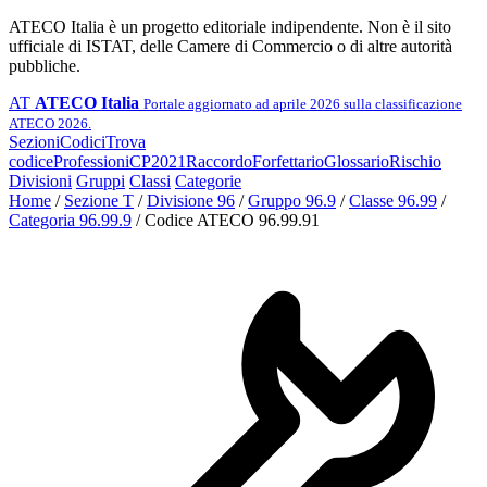
ATECO Italia è un progetto editoriale indipendente. Non è il sito
ufficiale di ISTAT, delle Camere di Commercio o di altre autorità
pubbliche.
AT
ATECO Italia
Portale aggiornato ad aprile 2026 sulla classificazione
ATECO 2026.
Sezioni
Codici
Trova
codice
Professioni
CP2021
Raccordo
Forfettario
Glossario
Rischio
Divisioni
Gruppi
Classi
Categorie
Home
/
Sezione T
/
Divisione 96
/
Gruppo 96.9
/
Classe 96.99
/
Categoria 96.99.9
/
Codice ATECO 96.99.91