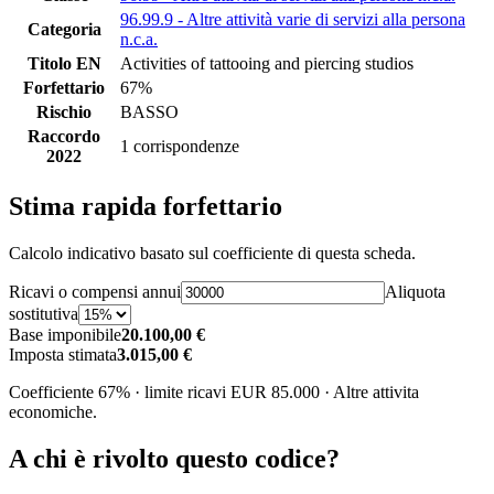
96.99.9 - Altre attività varie di servizi alla persona
Categoria
n.c.a.
Titolo EN
Activities of tattooing and piercing studios
Forfettario
67%
Rischio
BASSO
Raccordo
1 corrispondenze
2022
Stima rapida forfettario
Calcolo indicativo basato sul coefficiente di questa scheda.
Ricavi o compensi annui
Aliquota
sostitutiva
Base imponibile
20.100,00 €
Imposta stimata
3.015,00 €
Coefficiente 67% · limite ricavi EUR 85.000 · Altre attivita
economiche.
A chi è rivolto questo codice?