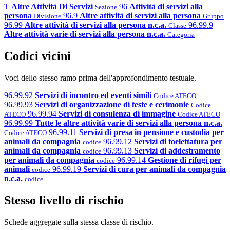
T
Altre Attività Di Servizi
96
Attività di servizi alla
Sezione
persona
96.9
Altre attività di servizi alla persona
Divisione
Gruppo
96.99
Altre attività di servizi alla persona n.c.a.
96.99.9
Classe
Altre attività varie di servizi alla persona n.c.a.
Categoria
Codici vicini
Voci dello stesso ramo prima dell'approfondimento testuale.
96.99.92
Servizi di incontro ed eventi simili
Codice ATECO
96.99.93
Servizi di organizzazione di feste e cerimonie
Codice
96.99.94
Servizi di consulenza di immagine
ATECO
Codice ATECO
96.99.99
Tutte le altre attività varie di servizi alla persona n.c.a.
96.99.11
Servizi di presa in pensione e custodia per
Codice ATECO
animali da compagnia
96.99.12
Servizi di toelettatura per
codice
animali da compagnia
96.99.13
Servizi di addestramento
codice
per animali da compagnia
96.99.14
Gestione di rifugi per
codice
animali
96.99.19
Servizi di cura per animali da compagnia
codice
n.c.a.
codice
Stesso livello di rischio
Schede aggregate sulla stessa classe di rischio.