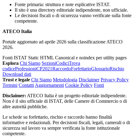
Fonte primaria: struttura e note esplicative ISTAT.
Il sito è una directory editoriale indipendente, non ufficiale.
Le decisioni fiscali o di sicurezza vanno verificate sulla fonte
competente.
ATECO Italia
Portale aggiornato ad aprile 2026 sulla classificazione ATECO
2026.
Fonti ISTAT
Static HTML
Canonical e noindex per utility pages
Esplora
Chi Siamo
Sezioni
Codici
Trova
codice
Professioni
CP2021
Raccordo
Forfettario
Glossario
Rischio
Download dati
Trust e legale
Chi Siamo
Metodologia
Disclaimer
Privacy Policy
Termini
Contatti
Aggiornamenti
Cookie Policy
Fonti
Disclaimer:
ATECO Italia è un progetto editoriale indipendente.
Non è il sito ufficiale di ISTAT, delle Camere di Commercio o di
altre autorità pubbliche.
Le schede su forfettario, rischio e raccordo hanno finalità
informative e redazionali. Per decisioni fiscali, legali, camerali o di
sicurezza sul lavoro va sempre verificata la fonte istituzionale
competente.