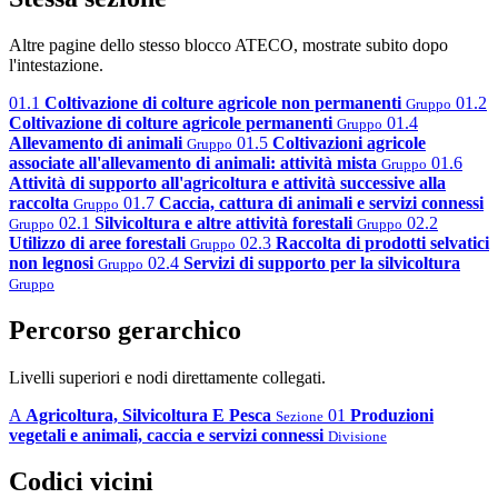
Altre pagine dello stesso blocco ATECO, mostrate subito dopo
l'intestazione.
01.1
Coltivazione di colture agricole non permanenti
01.2
Gruppo
Coltivazione di colture agricole permanenti
01.4
Gruppo
Allevamento di animali
01.5
Coltivazioni agricole
Gruppo
associate all'allevamento di animali: attività mista
01.6
Gruppo
Attività di supporto all'agricoltura e attività successive alla
raccolta
01.7
Caccia, cattura di animali e servizi connessi
Gruppo
02.1
Silvicoltura e altre attività forestali
02.2
Gruppo
Gruppo
Utilizzo di aree forestali
02.3
Raccolta di prodotti selvatici
Gruppo
non legnosi
02.4
Servizi di supporto per la silvicoltura
Gruppo
Gruppo
Percorso gerarchico
Livelli superiori e nodi direttamente collegati.
A
Agricoltura, Silvicoltura E Pesca
01
Produzioni
Sezione
vegetali e animali, caccia e servizi connessi
Divisione
Codici vicini