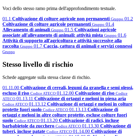
Voci dello stesso ramo prima dell'approfondimento testuale.
01.1
Coltivazione di colture agricole non permanenti
01.2
Gruppo
Coltivazione di colture agricole permanenti
01.4
Gruppo
Allevamento di animali
01.5
Coltivazioni agricole
Gruppo
associate all'allevamento di animali: attività mista
01.6
Gruppo
Attività di supporto all'agricoltura e attività successive alla
raccolta
01.7
Caccia, cattura di animali e servizi connessi
Gruppo
Gruppo
Stesso livello di rischio
Schede aggregate sulla stessa classe di rischio.
01.11.00
Coltivazione di cereali, legumi da granella e semi oleosi,
escluso il riso
01.12.00
Coltivazione di riso
Codice ATECO
Codice
01.13.11
Coltivazione di ortaggi e meloni in piena aria
ATECO
01.13.12
Coltivazione di ortaggi e meloni in colture
Codice ATECO
protette fuori suolo
01.13.13
Coltivazione di
Codice ATECO
ortaggi e meloni in altre colture protette, escluse colture fuori
suolo
01.13.20
Coltivazione di radici, incluse
Codice ATECO
barbabietole da zucchero
01.13.30
Coltivazione di
Codice ATECO
tuberi, incluse patate
01.14.00
Coltivazione di
Codice ATECO