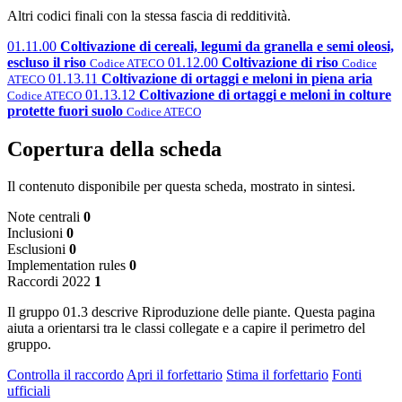
Altri codici finali con la stessa fascia di redditività.
01.11.00
Coltivazione di cereali, legumi da granella e semi oleosi,
escluso il riso
01.12.00
Coltivazione di riso
Codice ATECO
Codice
01.13.11
Coltivazione di ortaggi e meloni in piena aria
ATECO
01.13.12
Coltivazione di ortaggi e meloni in colture
Codice ATECO
protette fuori suolo
Codice ATECO
Copertura della scheda
Il contenuto disponibile per questa scheda, mostrato in sintesi.
Note centrali
0
Inclusioni
0
Esclusioni
0
Implementation rules
0
Raccordi 2022
1
Il gruppo 01.3 descrive Riproduzione delle piante. Questa pagina
aiuta a orientarsi tra le classi collegate e a capire il perimetro del
gruppo.
Controlla il raccordo
Apri il forfettario
Stima il forfettario
Fonti
ufficiali