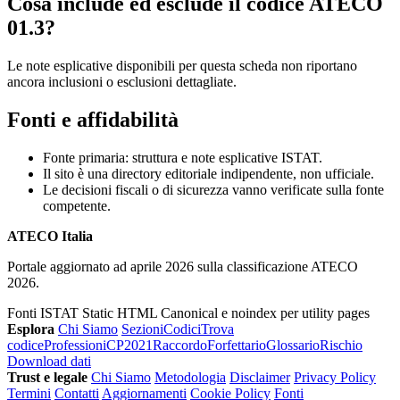
Cosa include ed esclude il codice ATECO
01.3?
Le note esplicative disponibili per questa scheda non riportano
ancora inclusioni o esclusioni dettagliate.
Fonti e affidabilità
Fonte primaria: struttura e note esplicative ISTAT.
Il sito è una directory editoriale indipendente, non ufficiale.
Le decisioni fiscali o di sicurezza vanno verificate sulla fonte
competente.
ATECO Italia
Portale aggiornato ad aprile 2026 sulla classificazione ATECO
2026.
Fonti ISTAT
Static HTML
Canonical e noindex per utility pages
Esplora
Chi Siamo
Sezioni
Codici
Trova
codice
Professioni
CP2021
Raccordo
Forfettario
Glossario
Rischio
Download dati
Trust e legale
Chi Siamo
Metodologia
Disclaimer
Privacy Policy
Termini
Contatti
Aggiornamenti
Cookie Policy
Fonti