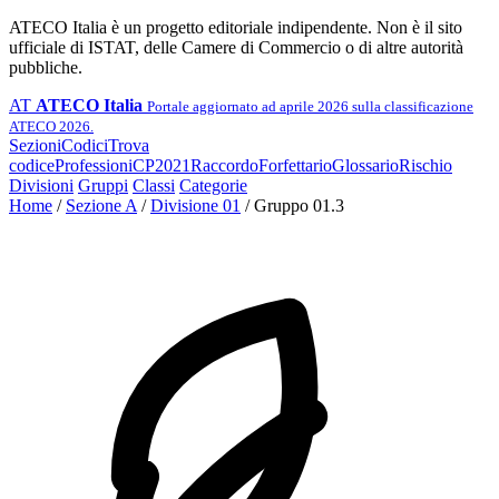
ATECO Italia è un progetto editoriale indipendente. Non è il sito
ufficiale di ISTAT, delle Camere di Commercio o di altre autorità
pubbliche.
AT
ATECO Italia
Portale aggiornato ad aprile 2026 sulla classificazione
ATECO 2026.
Sezioni
Codici
Trova
codice
Professioni
CP2021
Raccordo
Forfettario
Glossario
Rischio
Divisioni
Gruppi
Classi
Categorie
Home
/
Sezione A
/
Divisione 01
/
Gruppo 01.3