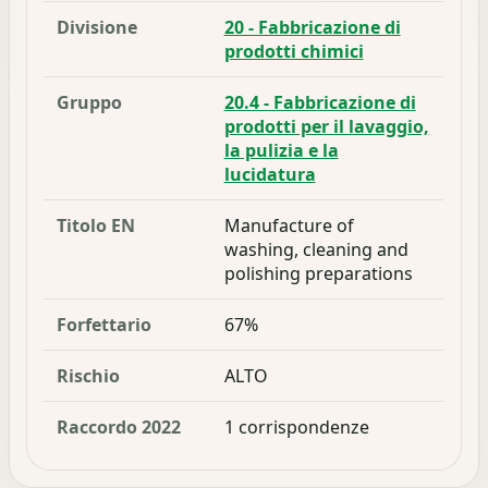
Divisione
20 - Fabbricazione di
prodotti chimici
Gruppo
20.4 - Fabbricazione di
prodotti per il lavaggio,
la pulizia e la
lucidatura
Titolo EN
Manufacture of
washing, cleaning and
polishing preparations
Forfettario
67%
Rischio
ALTO
Raccordo 2022
1 corrispondenze