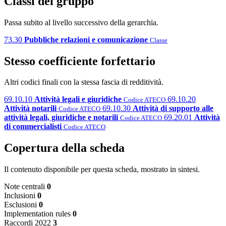
Classi del gruppo
Passa subito al livello successivo della gerarchia.
73.30
Pubbliche relazioni e comunicazione
Classe
Stesso coefficiente forfettario
Altri codici finali con la stessa fascia di redditività.
69.10.10
Attività legali e giuridiche
69.10.20
Codice ATECO
Attività notarili
69.10.30
Attività di supporto alle
Codice ATECO
attività legali, giuridiche e notarili
69.20.01
Attività
Codice ATECO
di commercialisti
Codice ATECO
Copertura della scheda
Il contenuto disponibile per questa scheda, mostrato in sintesi.
Note centrali
0
Inclusioni
0
Esclusioni
0
Implementation rules
0
Raccordi 2022
3