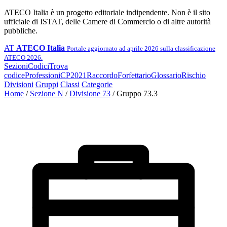
ATECO Italia è un progetto editoriale indipendente. Non è il sito
ufficiale di ISTAT, delle Camere di Commercio o di altre autorità
pubbliche.
AT
ATECO Italia
Portale aggiornato ad aprile 2026 sulla classificazione
ATECO 2026.
Sezioni
Codici
Trova
codice
Professioni
CP2021
Raccordo
Forfettario
Glossario
Rischio
Divisioni
Gruppi
Classi
Categorie
Home
/
Sezione N
/
Divisione 73
/
Gruppo 73.3