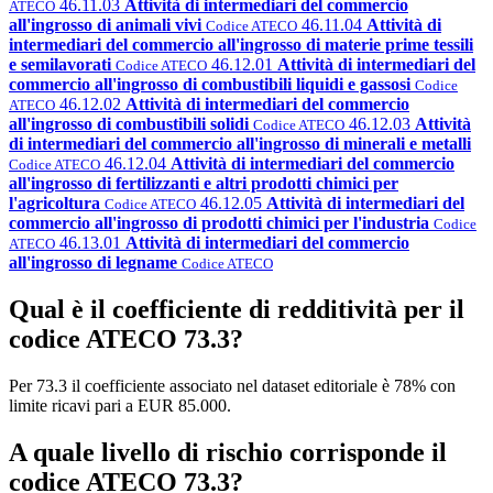
46.11.03
Attività di intermediari del commercio
ATECO
all'ingrosso di animali vivi
46.11.04
Attività di
Codice ATECO
intermediari del commercio all'ingrosso di materie prime tessili
e semilavorati
46.12.01
Attività di intermediari del
Codice ATECO
commercio all'ingrosso di combustibili liquidi e gassosi
Codice
46.12.02
Attività di intermediari del commercio
ATECO
all'ingrosso di combustibili solidi
46.12.03
Attività
Codice ATECO
di intermediari del commercio all'ingrosso di minerali e metalli
46.12.04
Attività di intermediari del commercio
Codice ATECO
all'ingrosso di fertilizzanti e altri prodotti chimici per
l'agricoltura
46.12.05
Attività di intermediari del
Codice ATECO
commercio all'ingrosso di prodotti chimici per l'industria
Codice
46.13.01
Attività di intermediari del commercio
ATECO
all'ingrosso di legname
Codice ATECO
Qual è il coefficiente di redditività per il
codice ATECO 73.3?
Per 73.3 il coefficiente associato nel dataset editoriale è 78% con
limite ricavi pari a EUR 85.000.
A quale livello di rischio corrisponde il
codice ATECO 73.3?