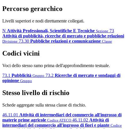
Percorso gerarchico
Livelli superiori e nodi direttamente collegati.
N
Attività Professionali, Scientifiche E Tecniche
73
Sezione
Attività di pubblicità, ricerche di mercato e pubbliche relazioni
73.30
Pubbliche relazioni e comunicazione
Divisione
Classe
Codici vicini
Voci dello stesso ramo prima dell'approfondimento testuale.
73.1
Pubblicità
73.2
Ricerche di mercato e sondaggi di
Gruppo
opinione
Gruppo
Stesso livello di rischio
Schede aggregate sulla stessa classe di rischio.
46.11.01
Attività di intermediari del commercio all'ingrosso di
materie prime agricole
46.11.02
Attività di
Codice ATECO
intermediari del commercio all'ingrosso di fiori e piante
Codice