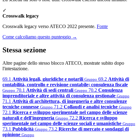
✓
Crosswalk legacy
Crosswalk legacy verso ATECO 2022 presente.
Fonte
Come calcoliamo questo punteggio →
Stessa sezione
Altre pagine dello stesso blocco ATECO, mostrate subito dopo
l'intestazione.
69.1
Attività legali, giuridiche e notarili
69.2
Attività di
Gruppo
contabilità, controllo e revisione contabile; consulenza fiscale
70.1
Attività di sedi centrali
70.2
Consulenza
Gruppo
Gruppo
imprenditoriale e altre attività di consulenza gestionale
Gruppo
71.1
Attività di architettura, di ingegneria e altre consulenze
tecniche connesse
71.2
Collaudi e analisi tecniche
Gruppo
Gruppo
72.1
Ricerca e sviluppo sperimentale nel campo delle scienze
naturali e dell'ingegneria
72.2
Ricerca e sviluppo
Gruppo
sperimentale nel campo delle scienze sociali e umanistiche
Gruppo
73.1
Pubblicità
73.2
Ricerche di mercato e sondaggi di
Gruppo
opinione
Gruppo