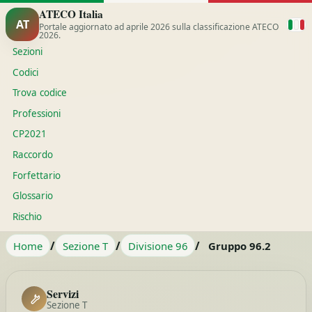
ATECO Italia
AT
Portale aggiornato ad aprile 2026 sulla classificazione ATECO
2026.
Sezioni
Codici
Trova codice
Professioni
CP2021
Raccordo
Forfettario
Glossario
Rischio
/
/
/
Home
Sezione T
Divisione 96
Gruppo 96.2
Servizi
Sezione T