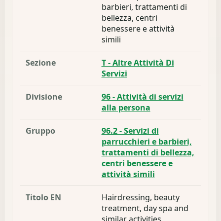
barbieri, trattamenti di
bellezza, centri
benessere e attività
simili
Sezione
T - Altre Attività Di
Servizi
Divisione
96 - Attività di servizi
alla persona
Gruppo
96.2 - Servizi di
parrucchieri e barbieri,
trattamenti di bellezza,
centri benessere e
attività simili
Titolo EN
Hairdressing, beauty
treatment, day spa and
similar activities