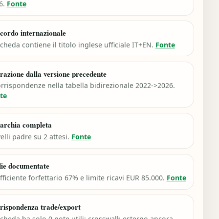
6.
Fonte
cordo internazionale
cheda contiene il titolo inglese ufficiale IT+EN.
Fonte
razione dalla versione precedente
orrispondenze nella tabella bidirezionale 2022->2026.
te
archia completa
velli padre su 2 attesi.
Fonte
lie documentate
ficiente forfettario 67% e limite ricavi EUR 85.000.
Fonte
rispondenza trade/export
scheda ha solo 0 note utili: crosswalk esterno ancora