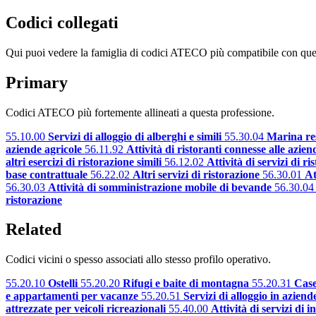
Codici collegati
Qui puoi vedere la famiglia di codici ATECO più compatibile con que
Primary
Codici ATECO più fortemente allineati a questa professione.
55.10.00
Servizi di alloggio di alberghi e simili
55.30.04
Marina re
aziende agricole
56.11.92
Attività di ristoranti connesse alle aziend
altri esercizi di ristorazione simili
56.12.02
Attività di servizi di r
base contrattuale
56.22.02
Altri servizi di ristorazione
56.30.01
At
56.30.03
Attività di somministrazione mobile di bevande
56.30.04
ristorazione
Related
Codici vicini o spesso associati allo stesso profilo operativo.
55.20.10
Ostelli
55.20.20
Rifugi e baite di montagna
55.20.31
Case
e appartamenti per vacanze
55.20.51
Servizi di alloggio in aziend
attrezzate per veicoli ricreazionali
55.40.00
Attività di servizi di 