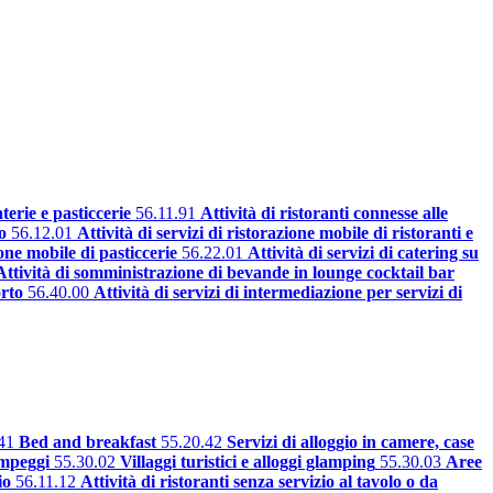
aterie e pasticcerie
56.11.91
Attività di ristoranti connesse alle
o
56.12.01
Attività di servizi di ristorazione mobile di ristoranti e
ione mobile di pasticcerie
56.22.01
Attività di servizi di catering su
Attività di somministrazione di bevande in lounge cocktail bar
orto
56.40.00
Attività di servizi di intermediazione per servizi di
41
Bed and breakfast
55.20.42
Servizi di alloggio in camere, case
mpeggi
55.30.02
Villaggi turistici e alloggi glamping
55.30.03
Aree
io
56.11.12
Attività di ristoranti senza servizio al tavolo o da