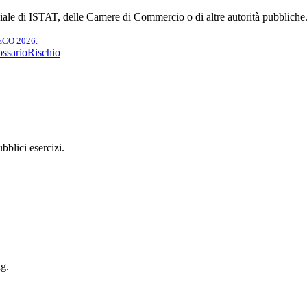
ciale di ISTAT, delle Camere di Commercio o di altre autorità pubbliche
TECO 2026.
ssario
Rischio
blici esercizi.
ng.