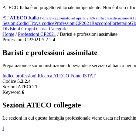
ATECO Italia è un progetto editoriale indipendente. Non è il sito uffi
AT
ATECO Italia
Portale aggiornato ad aprile 2026 sulla classificazione A
Sezioni
Codici
Trova codice
Professioni
CP2021
Raccordo
Forfettario
Glo
Divisioni
Gruppi
Classi
Categorie
Home
/
Professioni CP2021
/
Baristi e professioni assimilate
Professioni CP2021 5.2.2.4
Baristi e professioni assimilate
Preparazione e somministrazione di bevande e servizio al banco nei pub
Indice professioni
Ricerca ATECO
Fonte ISTAT
Codice
5.2.2.4
Sezioni ATECO
1
Keyword
6
Sezioni ATECO collegate
Le sezioni in cui questa famiglia professionale viene usata nel matchi
I