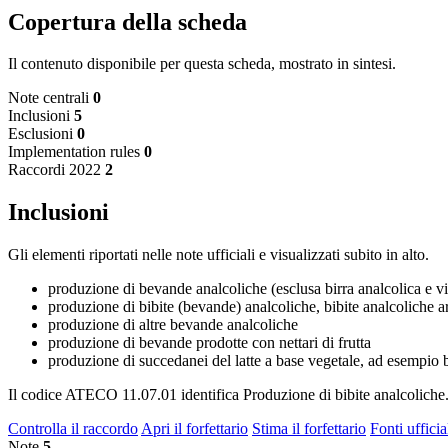
Copertura della scheda
Il contenuto disponibile per questa scheda, mostrato in sintesi.
Note centrali
0
Inclusioni
5
Esclusioni
0
Implementation rules
0
Raccordi 2022
2
Inclusioni
Gli elementi riportati nelle note ufficiali e visualizzati subito in alto.
produzione di bevande analcoliche (esclusa birra analcolica e v
produzione di bibite (bevande) analcoliche, bibite analcoliche ar
produzione di altre bevande analcoliche
produzione di bevande prodotte con nettari di frutta
produzione di succedanei del latte a base vegetale, ad esempio 
Il codice ATECO 11.07.01 identifica Produzione di bibite analcoliche
Controlla il raccordo
Apri il forfettario
Stima il forfettario
Fonti ufficia
Note
5