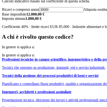
Calcolo indicativo basato sul coefficiente di questa scheda.
Ricavi o compensi annui
Aliquota sostitu
Base imponibile
12.000,00 €
Imposta stimata
1.800,00 €
Coefficiente 40% · limite ricavi EUR 85.000 · Industrie alimentari e 
A chi è rivolto questo codice?
In genere si applica a:
In genere si applica a:
Professioni tecniche in campo scientifico, ingegneristico e della p
Tecnici che operano su produzione, impianti, reti e servizi industriali.
Tecnici della gestione dei processi produttivi di beni e servizi
Pianificano e controllano flussi produttivi, qualità e organizzazione de
Ingegneri, architetti e professioni assimilate
Progettazione tecnica, direzione dei lavori e attività professionali speci