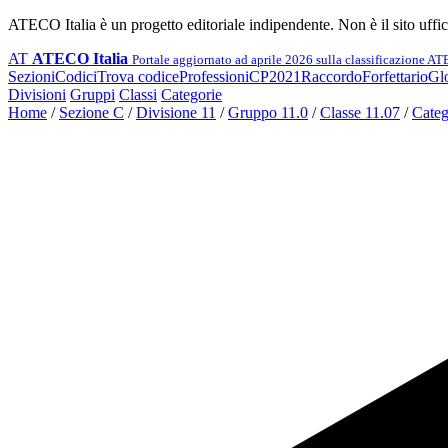
ATECO Italia è un progetto editoriale indipendente. Non è il sito uffi
AT
ATECO Italia
Portale aggiornato ad aprile 2026 sulla classificazione A
Sezioni
Codici
Trova codice
Professioni
CP2021
Raccordo
Forfettario
Glo
Divisioni
Gruppi
Classi
Categorie
Home
/
Sezione C
/
Divisione 11
/
Gruppo 11.0
/
Classe 11.07
/
Categ