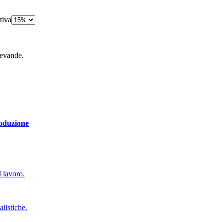
tiva
bevande.
roduzione
l lavoro.
alistiche.