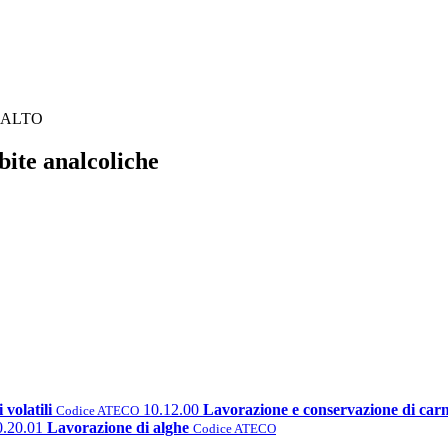
o ALTO
ite analcoliche
volatili
10.12.00
Lavorazione e conservazione di carne
Codice ATECO
0.20.01
Lavorazione di alghe
Codice ATECO