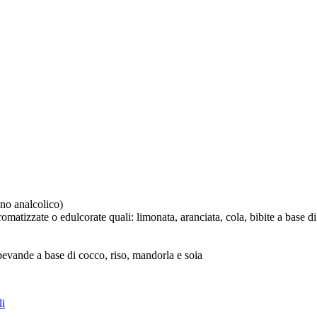
ino analcolico)
omatizzate o edulcorate quali: limonata, aranciata, cola, bibite a base di
bevande a base di cocco, riso, mandorla e soia
.
li