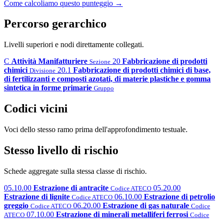
Come calcoliamo questo punteggio →
Percorso gerarchico
Livelli superiori e nodi direttamente collegati.
C
Attività Manifatturiere
20
Fabbricazione di prodotti
Sezione
chimici
20.1
Fabbricazione di prodotti chimici di base,
Divisione
di fertilizzanti e composti azotati, di materie plastiche e gomma
sintetica in forme primarie
Gruppo
Codici vicini
Voci dello stesso ramo prima dell'approfondimento testuale.
Stesso livello di rischio
Schede aggregate sulla stessa classe di rischio.
05.10.00
Estrazione di antracite
05.20.00
Codice ATECO
Estrazione di lignite
06.10.00
Estrazione di petrolio
Codice ATECO
greggio
06.20.00
Estrazione di gas naturale
Codice ATECO
Codice
07.10.00
Estrazione di minerali metalliferi ferrosi
ATECO
Codice