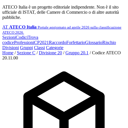
ATECO Italia è un progetto editoriale indipendente. Non è il sito
ufficiale di ISTAT, delle Camere di Commercio o di altre autorità
pubbliche.
AT
ATECO Italia
Portale aggiornato ad aprile 2026 sulla classificazione
ATECO 2026.
Sezioni
Codici
Trova
codice
Professioni
CP2021
Raccordo
Forfettario
Glossario
Rischio
Divisioni
Gruppi
Classi
Categorie
Home
/
Sezione C
/
Divisione 20
/
Gruppo 20.1
/
Codice ATECO
20.11.00