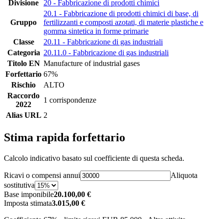
Divisione
20 - Fabbricazione di prodotti chimici
20.1 - Fabbricazione di prodotti chimici di base, di
Gruppo
fertilizzanti e composti azotati, di materie plastiche e
gomma sintetica in forme primarie
Classe
20.11 - Fabbricazione di gas industriali
Categoria
20.11.0 - Fabbricazione di gas industriali
Titolo EN
Manufacture of industrial gases
Forfettario
67%
Rischio
ALTO
Raccordo
1 corrispondenze
2022
Alias URL
2
Stima rapida forfettario
Calcolo indicativo basato sul coefficiente di questa scheda.
Ricavi o compensi annui
Aliquota
sostitutiva
Base imponibile
20.100,00 €
Imposta stimata
3.015,00 €