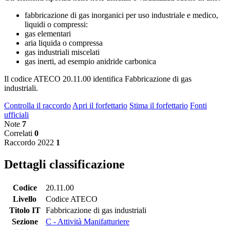
fabbricazione di gas inorganici per uso industriale e medico,
liquidi o compressi:
gas elementari
aria liquida o compressa
gas industriali miscelati
gas inerti, ad esempio anidride carbonica
Il codice ATECO 20.11.00 identifica Fabbricazione di gas
industriali.
Controlla il raccordo
Apri il forfettario
Stima il forfettario
Fonti
ufficiali
Note
7
Correlati
0
Raccordo 2022
1
Dettagli classificazione
Codice
20.11.00
Livello
Codice ATECO
Titolo IT
Fabbricazione di gas industriali
Sezione
C - Attività Manifatturiere