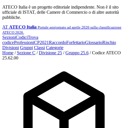
ATECO Italia è un progetto editoriale indipendente. Non è il sito
ufficiale di ISTAT, delle Camere di Commercio o di altre autorità
pubbliche.
AT
ATECO Italia
Portale aggiornato ad aprile 2026 sulla classificazione
ATECO 2026.
Sezioni
Codici
Trova
codice
Professioni
CP2021
Raccordo
Forfettario
Glossario
Rischio
Divisioni
Gruppi
Classi
Categorie
Home
/
Sezione C
/
Divisione 25
/
Gruppo 25.6
/
Codice ATECO
25.62.00