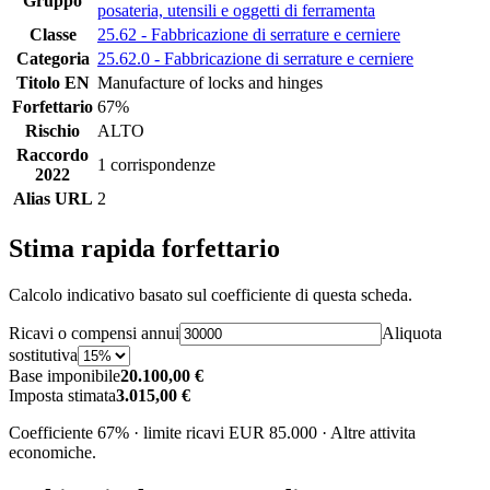
Gruppo
posateria, utensili e oggetti di ferramenta
Classe
25.62 - Fabbricazione di serrature e cerniere
Categoria
25.62.0 - Fabbricazione di serrature e cerniere
Titolo EN
Manufacture of locks and hinges
Forfettario
67%
Rischio
ALTO
Raccordo
1 corrispondenze
2022
Alias URL
2
Stima rapida forfettario
Calcolo indicativo basato sul coefficiente di questa scheda.
Ricavi o compensi annui
Aliquota
sostitutiva
Base imponibile
20.100,00 €
Imposta stimata
3.015,00 €
Coefficiente 67% · limite ricavi EUR 85.000 · Altre attivita
economiche.