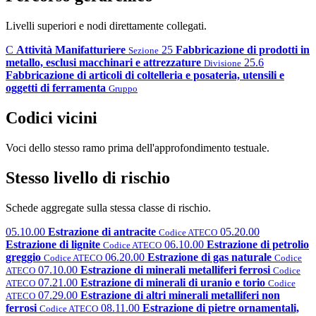
Livelli superiori e nodi direttamente collegati.
C
Attività Manifatturiere
25
Fabbricazione di prodotti in
Sezione
metallo, esclusi macchinari e attrezzature
25.6
Divisione
Fabbricazione di articoli di coltelleria e posateria, utensili e
oggetti di ferramenta
Gruppo
Codici vicini
Voci dello stesso ramo prima dell'approfondimento testuale.
Stesso livello di rischio
Schede aggregate sulla stessa classe di rischio.
05.10.00
Estrazione di antracite
05.20.00
Codice ATECO
Estrazione di lignite
06.10.00
Estrazione di petrolio
Codice ATECO
greggio
06.20.00
Estrazione di gas naturale
Codice ATECO
Codice
07.10.00
Estrazione di minerali metalliferi ferrosi
ATECO
Codice
07.21.00
Estrazione di minerali di uranio e torio
ATECO
Codice
07.29.00
Estrazione di altri minerali metalliferi non
ATECO
ferrosi
08.11.00
Estrazione di pietre ornamentali,
Codice ATECO