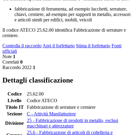
fabbricazione di ferramenta, ad esempio lucchetti, serrature,
chiavi, cerniere, ad esempio per supporti in metallo, accessori
e articoli simili per edifici, mobili, veicoli
Il codice ATECO 25.62.00 identifica Fabbricazione di serrature e
cerniere.
Controlla il raccordo
Apri il forfettario
Stima il forfettario
Fonti
ufficiali
Note
1
Correlati
0
Raccordo 2022
1
Dettagli classificazione
Codice
25.62.00
Livello
Codice ATECO
Titolo IT
Fabbricazione di serrature e cerniere
Sezione
C - Attività Manifatturiere
25 - Fabbricazione di prodotti in metallo, esclusi
Divisione
macchinari e attrezzature
25.6 - Fabbricazione di articoli di coltelleria e