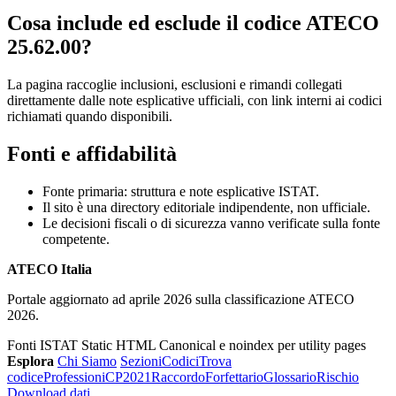
Cosa include ed esclude il codice ATECO
25.62.00?
La pagina raccoglie inclusioni, esclusioni e rimandi collegati
direttamente dalle note esplicative ufficiali, con link interni ai codici
richiamati quando disponibili.
Fonti e affidabilità
Fonte primaria: struttura e note esplicative ISTAT.
Il sito è una directory editoriale indipendente, non ufficiale.
Le decisioni fiscali o di sicurezza vanno verificate sulla fonte
competente.
ATECO Italia
Portale aggiornato ad aprile 2026 sulla classificazione ATECO
2026.
Fonti ISTAT
Static HTML
Canonical e noindex per utility pages
Esplora
Chi Siamo
Sezioni
Codici
Trova
codice
Professioni
CP2021
Raccordo
Forfettario
Glossario
Rischio
Download dati