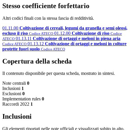
Stesso coefficiente forfettario
Altri codici finali con la stessa fascia di redditività.
01.11.00
Coltivazione di cereali, legumi da granella e semi oleosi,
escluso il riso
01.12.00
Coltivazione di riso
Codice ATECO
Codice
01.13.11
Coltivazione di ortaggi e meloni in piena aria
ATECO
01.13.12
Coltivazione di ortaggi e meloni in colture
Codice ATECO
protette fuori suolo
Codice ATECO
Copertura della scheda
Il contenuto disponibile per questa scheda, mostrato in sintesi.
Note centrali
0
Inclusioni
1
Esclusioni
0
Implementation rules
0
Raccordi 2022
1
Inclusioni
Gli elementi riportati nelle note ufficiali e visualizzati subito in alto.