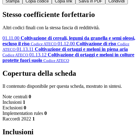
Stampa
Copia codice
Copia link
Salva in PDF
Condividi
Stesso coefficiente forfettario
Altri codici finali con la stessa fascia di redditività.
01.11.00
Coltivazione di cereali, legumi da granella e semi oleosi,
escluso il riso
01.12.00
Coltivazione di riso
Codice ATECO
Codice
01.13.11
Coltivazione di ortaggi e meloni in piena aria
ATECO
01.13.12
Coltivazione di ortaggi e meloni in colture
Codice ATECO
protette fuori suolo
Codice ATECO
Copertura della scheda
Il contenuto disponibile per questa scheda, mostrato in sintesi.
Note centrali
0
Inclusioni
1
Esclusioni
0
Implementation rules
0
Raccordi 2022
1
Inclusioni