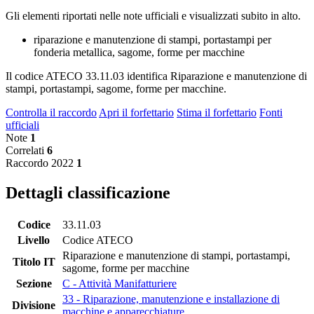
Gli elementi riportati nelle note ufficiali e visualizzati subito in alto.
riparazione e manutenzione di stampi, portastampi per
fonderia metallica, sagome, forme per macchine
Il codice ATECO 33.11.03 identifica Riparazione e manutenzione di
stampi, portastampi, sagome, forme per macchine.
Controlla il raccordo
Apri il forfettario
Stima il forfettario
Fonti
ufficiali
Note
1
Correlati
6
Raccordo 2022
1
Dettagli classificazione
Codice
33.11.03
Livello
Codice ATECO
Riparazione e manutenzione di stampi, portastampi,
Titolo IT
sagome, forme per macchine
Sezione
C - Attività Manifatturiere
33 - Riparazione, manutenzione e installazione di
Divisione
macchine e apparecchiature