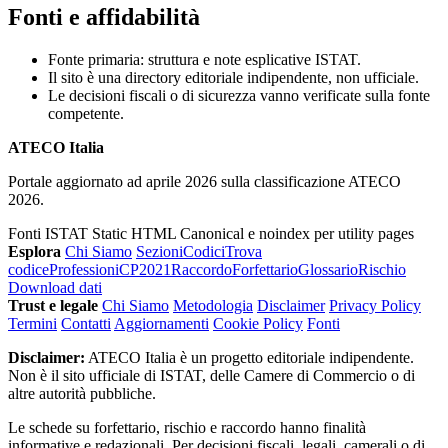
Fonti e affidabilità
Fonte primaria: struttura e note esplicative ISTAT.
Il sito è una directory editoriale indipendente, non ufficiale.
Le decisioni fiscali o di sicurezza vanno verificate sulla fonte
competente.
ATECO Italia
Portale aggiornato ad aprile 2026 sulla classificazione ATECO
2026.
Fonti ISTAT
Static HTML
Canonical e noindex per utility pages
Esplora
Chi Siamo
Sezioni
Codici
Trova
codice
Professioni
CP2021
Raccordo
Forfettario
Glossario
Rischio
Download dati
Trust e legale
Chi Siamo
Metodologia
Disclaimer
Privacy Policy
Termini
Contatti
Aggiornamenti
Cookie Policy
Fonti
Disclaimer:
ATECO Italia è un progetto editoriale indipendente.
Non è il sito ufficiale di ISTAT, delle Camere di Commercio o di
altre autorità pubbliche.
Le schede su forfettario, rischio e raccordo hanno finalità
informative e redazionali. Per decisioni fiscali, legali, camerali o di