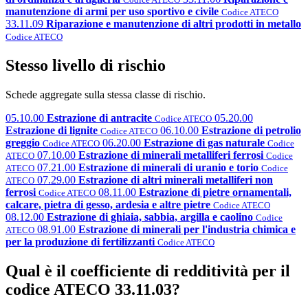
manutenzione di armi per uso sportivo e civile
Codice ATECO
33.11.09
Riparazione e manutenzione di altri prodotti in metallo
Codice ATECO
Stesso livello di rischio
Schede aggregate sulla stessa classe di rischio.
05.10.00
Estrazione di antracite
05.20.00
Codice ATECO
Estrazione di lignite
06.10.00
Estrazione di petrolio
Codice ATECO
greggio
06.20.00
Estrazione di gas naturale
Codice ATECO
Codice
07.10.00
Estrazione di minerali metalliferi ferrosi
ATECO
Codice
07.21.00
Estrazione di minerali di uranio e torio
ATECO
Codice
07.29.00
Estrazione di altri minerali metalliferi non
ATECO
ferrosi
08.11.00
Estrazione di pietre ornamentali,
Codice ATECO
calcare, pietra di gesso, ardesia e altre pietre
Codice ATECO
08.12.00
Estrazione di ghiaia, sabbia, argilla e caolino
Codice
08.91.00
Estrazione di minerali per l'industria chimica e
ATECO
per la produzione di fertilizzanti
Codice ATECO
Qual è il coefficiente di redditività per il
codice ATECO 33.11.03?