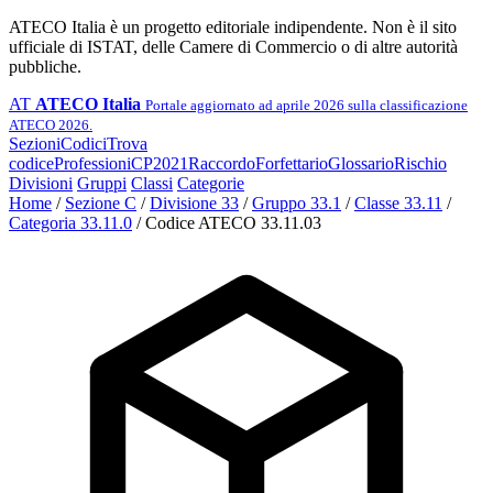
ATECO Italia è un progetto editoriale indipendente. Non è il sito
ufficiale di ISTAT, delle Camere di Commercio o di altre autorità
pubbliche.
AT
ATECO Italia
Portale aggiornato ad aprile 2026 sulla classificazione
ATECO 2026.
Sezioni
Codici
Trova
codice
Professioni
CP2021
Raccordo
Forfettario
Glossario
Rischio
Divisioni
Gruppi
Classi
Categorie
Home
/
Sezione C
/
Divisione 33
/
Gruppo 33.1
/
Classe 33.11
/
Categoria 33.11.0
/
Codice ATECO 33.11.03