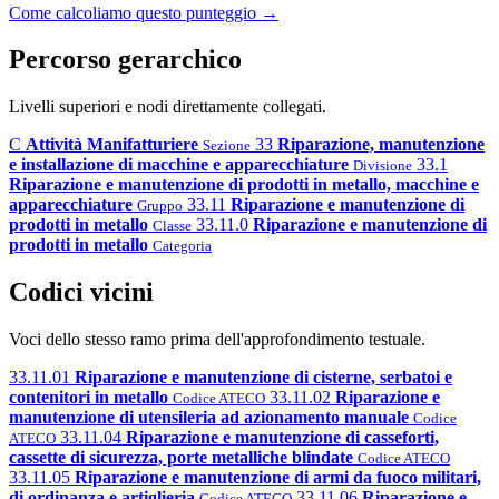
Come calcoliamo questo punteggio →
Percorso gerarchico
Livelli superiori e nodi direttamente collegati.
C
Attività Manifatturiere
33
Riparazione, manutenzione
Sezione
e installazione di macchine e apparecchiature
33.1
Divisione
Riparazione e manutenzione di prodotti in metallo, macchine e
apparecchiature
33.11
Riparazione e manutenzione di
Gruppo
prodotti in metallo
33.11.0
Riparazione e manutenzione di
Classe
prodotti in metallo
Categoria
Codici vicini
Voci dello stesso ramo prima dell'approfondimento testuale.
33.11.01
Riparazione e manutenzione di cisterne, serbatoi e
contenitori in metallo
33.11.02
Riparazione e
Codice ATECO
manutenzione di utensileria ad azionamento manuale
Codice
33.11.04
Riparazione e manutenzione di casseforti,
ATECO
cassette di sicurezza, porte metalliche blindate
Codice ATECO
33.11.05
Riparazione e manutenzione di armi da fuoco militari,
di ordinanza e artiglieria
33.11.06
Riparazione e
Codice ATECO