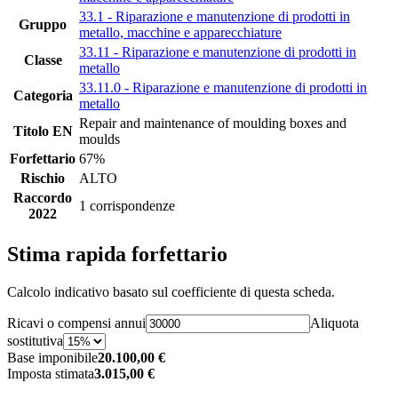
33.1 - Riparazione e manutenzione di prodotti in
Gruppo
metallo, macchine e apparecchiature
33.11 - Riparazione e manutenzione di prodotti in
Classe
metallo
33.11.0 - Riparazione e manutenzione di prodotti in
Categoria
metallo
Repair and maintenance of moulding boxes and
Titolo EN
moulds
Forfettario
67%
Rischio
ALTO
Raccordo
1 corrispondenze
2022
Stima rapida forfettario
Calcolo indicativo basato sul coefficiente di questa scheda.
Ricavi o compensi annui
Aliquota
sostitutiva
Base imponibile
20.100,00 €
Imposta stimata
3.015,00 €