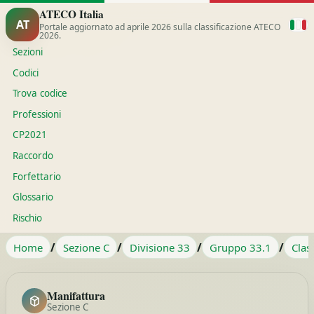
ATECO Italia
AT
Portale aggiornato ad aprile 2026 sulla classificazione ATECO
2026.
Sezioni
Codici
Trova codice
Professioni
CP2021
Raccordo
Forfettario
Glossario
Rischio
/
/
/
/
Home
Sezione C
Divisione 33
Gruppo 33.1
Clas
Manifattura
Sezione C