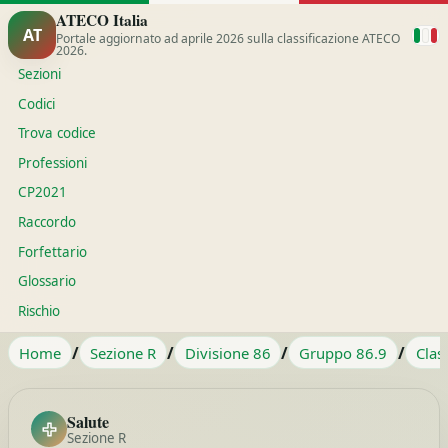
ATECO Italia
AT
Portale aggiornato ad aprile 2026 sulla classificazione ATECO
2026.
Sezioni
Codici
Trova codice
Professioni
CP2021
Raccordo
Forfettario
Glossario
Rischio
/
/
/
/
Home
Sezione R
Divisione 86
Gruppo 86.9
Clas
Salute
Sezione R