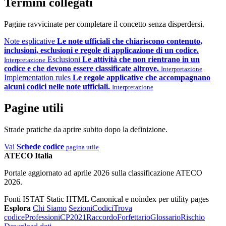
Termini collegati
Pagine ravvicinate per completare il concetto senza disperdersi.
Note esplicative
Le note ufficiali che chiariscono contenuto,
inclusioni, esclusioni e regole di applicazione di un codice.
Esclusioni
Le attività che non rientrano in un
Interpretazione
codice e che devono essere classificate altrove.
Interpretazione
Implementation rules
Le regole applicative che accompagnano
alcuni codici nelle note ufficiali.
Interpretazione
Pagine utili
Strade pratiche da aprire subito dopo la definizione.
Vai
Schede codice
pagina utile
ATECO Italia
Portale aggiornato ad aprile 2026 sulla classificazione ATECO
2026.
Fonti ISTAT
Static HTML
Canonical e noindex per utility pages
Esplora
Chi Siamo
Sezioni
Codici
Trova
codice
Professioni
CP2021
Raccordo
Forfettario
Glossario
Rischio