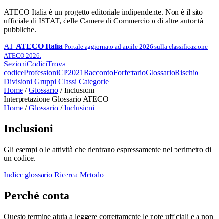
ATECO Italia è un progetto editoriale indipendente. Non è il sito
ufficiale di ISTAT, delle Camere di Commercio o di altre autorità
pubbliche.
AT
ATECO Italia
Portale aggiornato ad aprile 2026 sulla classificazione
ATECO 2026.
Sezioni
Codici
Trova
codice
Professioni
CP2021
Raccordo
Forfettario
Glossario
Rischio
Divisioni
Gruppi
Classi
Categorie
Home
/
Glossario
/
Inclusioni
Interpretazione
Glossario ATECO
Home
/
Glossario
/
Inclusioni
Inclusioni
Gli esempi o le attività che rientrano espressamente nel perimetro di
un codice.
Indice glossario
Ricerca
Metodo
Perché conta
Questo termine aiuta a leggere correttamente le note ufficiali e a non