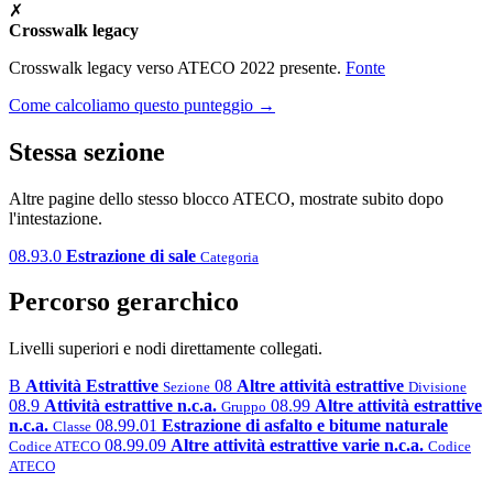
✗
Crosswalk legacy
Crosswalk legacy verso ATECO 2022 presente.
Fonte
Come calcoliamo questo punteggio →
Stessa sezione
Altre pagine dello stesso blocco ATECO, mostrate subito dopo
l'intestazione.
08.93.0
Estrazione di sale
Categoria
Percorso gerarchico
Livelli superiori e nodi direttamente collegati.
B
Attività Estrattive
08
Altre attività estrattive
Sezione
Divisione
08.9
Attività estrattive n.c.a.
08.99
Altre attività estrattive
Gruppo
n.c.a.
08.99.01
Estrazione di asfalto e bitume naturale
Classe
08.99.09
Altre attività estrattive varie n.c.a.
Codice ATECO
Codice
ATECO