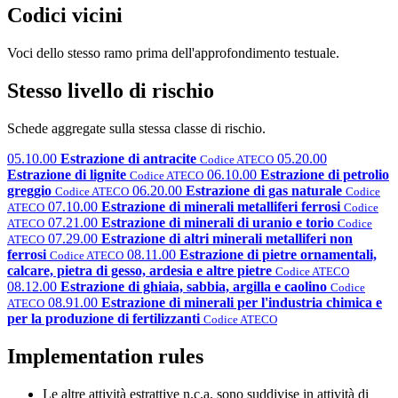
Codici vicini
Voci dello stesso ramo prima dell'approfondimento testuale.
Stesso livello di rischio
Schede aggregate sulla stessa classe di rischio.
05.10.00
Estrazione di antracite
05.20.00
Codice ATECO
Estrazione di lignite
06.10.00
Estrazione di petrolio
Codice ATECO
greggio
06.20.00
Estrazione di gas naturale
Codice ATECO
Codice
07.10.00
Estrazione di minerali metalliferi ferrosi
ATECO
Codice
07.21.00
Estrazione di minerali di uranio e torio
ATECO
Codice
07.29.00
Estrazione di altri minerali metalliferi non
ATECO
ferrosi
08.11.00
Estrazione di pietre ornamentali,
Codice ATECO
calcare, pietra di gesso, ardesia e altre pietre
Codice ATECO
08.12.00
Estrazione di ghiaia, sabbia, argilla e caolino
Codice
08.91.00
Estrazione di minerali per l'industria chimica e
ATECO
per la produzione di fertilizzanti
Codice ATECO
Implementation rules
Le altre attività estrattive n.c.a. sono suddivise in attività di