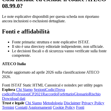
08.99.0?
Le note esplicative disponibili per questa scheda non riportano
ancora inclusioni o esclusioni dettagliate.
Fonti e affidabilità
Fonte primaria: struttura e note esplicative ISTAT.
Il sito è una directory editoriale indipendente, non ufficiale.
Le decisioni fiscali o di sicurezza vanno verificate sulla fonte
competente.
ATECO Italia
Portale aggiornato ad aprile 2026 sulla classificazione ATECO
2026.
Fonti ISTAT
Static HTML
Canonical e noindex per utility pages
Esplora
Chi Siamo
Sezioni
Codici
Trova
codice
Professioni
CP2021
Raccordo
Forfettario
Glossario
Rischio
Download dati
Trust e legale
Chi Siamo
Metodologia
Disclaimer
Privacy Policy
Termini
Contatti
Aggiornamenti
Cookie Policy
Fonti