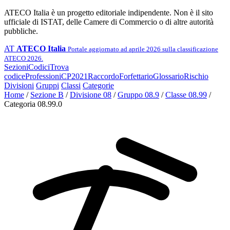
ATECO Italia è un progetto editoriale indipendente. Non è il sito
ufficiale di ISTAT, delle Camere di Commercio o di altre autorità
pubbliche.
AT
ATECO Italia
Portale aggiornato ad aprile 2026 sulla classificazione
ATECO 2026.
Sezioni
Codici
Trova
codice
Professioni
CP2021
Raccordo
Forfettario
Glossario
Rischio
Divisioni
Gruppi
Classi
Categorie
Home
/
Sezione B
/
Divisione 08
/
Gruppo 08.9
/
Classe 08.99
/
Categoria 08.99.0