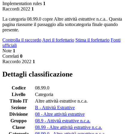
Implementation rules
1
Raccordi 2022
1
La categoria 08.99.0 copre Altre attività estrattive n.c.a.. Questa
pagina riassume il passaggio alla sottocategoria finale quando
presente.
Controlla il raccordo
Apri il forfettario
Stima il forfettario
Fonti
ufficiali
Note
1
Correlati
0
Raccordo 2022
1
Dettagli classificazione
Codice
08.99.0
Livello
Categoria
Titolo IT
Altre attività estrattive n.c.a.
Sezione
B - Attività Estrattive
Divisione
08 - Altre attività estrattive
Gruppo
08.9 - Attività estrattive n.c.a.
Classe
08.99 - Altre attività estrattive n.c.a.
Categoria
08.99.0 - Altre attività estrattive n.c.a.