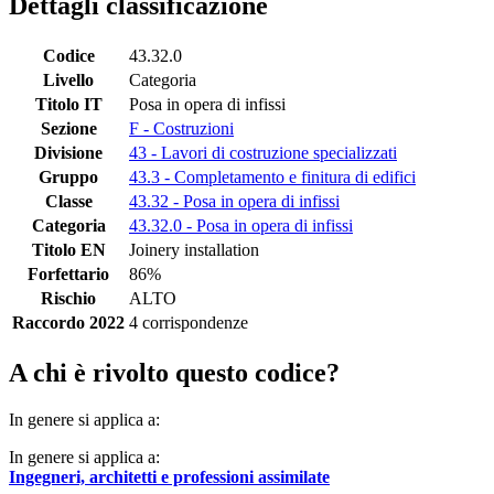
Dettagli classificazione
Codice
43.32.0
Livello
Categoria
Titolo IT
Posa in opera di infissi
Sezione
F - Costruzioni
Divisione
43 - Lavori di costruzione specializzati
Gruppo
43.3 - Completamento e finitura di edifici
Classe
43.32 - Posa in opera di infissi
Categoria
43.32.0 - Posa in opera di infissi
Titolo EN
Joinery installation
Forfettario
86%
Rischio
ALTO
Raccordo 2022
4 corrispondenze
A chi è rivolto questo codice?
In genere si applica a:
In genere si applica a:
Ingegneri, architetti e professioni assimilate