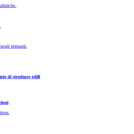
alistiche.
.
negli impianti.
to di strutture edili
zioni
itura.