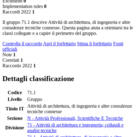
Esclusioni
0
Implementation rules
0
Raccordi 2022
1
Il gruppo 71.1 descrive Attività di architettura, di ingegneria e altre
consulenze tecniche connesse. Questa pagina aiuta a orientarsi tra le
classi collegate e a capire il perimetro del gruppo.
Controlla il raccordo
Apri il forfettario
Stima il forfettario
Fonti
ufficiali
Note
1
Correlati
1
Raccordo 2022
1
Dettagli classificazione
Codice
71.1
Livello
Gruppo
Attività di architettura, di ingegneria e altre consulenze
Titolo IT
tecniche connesse
Sezione
N - Attività Professionali, Scientifiche E Tecniche
71 - Attività di architettura e ingegneria; collaudi e
Divisione
analisi tecniche