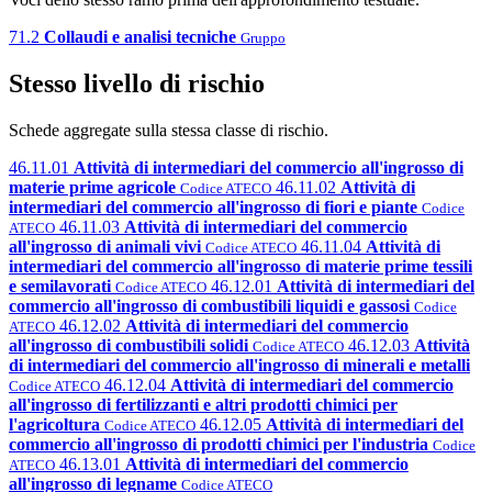
71.2
Collaudi e analisi tecniche
Gruppo
Stesso livello di rischio
Schede aggregate sulla stessa classe di rischio.
46.11.01
Attività di intermediari del commercio all'ingrosso di
materie prime agricole
46.11.02
Attività di
Codice ATECO
intermediari del commercio all'ingrosso di fiori e piante
Codice
46.11.03
Attività di intermediari del commercio
ATECO
all'ingrosso di animali vivi
46.11.04
Attività di
Codice ATECO
intermediari del commercio all'ingrosso di materie prime tessili
e semilavorati
46.12.01
Attività di intermediari del
Codice ATECO
commercio all'ingrosso di combustibili liquidi e gassosi
Codice
46.12.02
Attività di intermediari del commercio
ATECO
all'ingrosso di combustibili solidi
46.12.03
Attività
Codice ATECO
di intermediari del commercio all'ingrosso di minerali e metalli
46.12.04
Attività di intermediari del commercio
Codice ATECO
all'ingrosso di fertilizzanti e altri prodotti chimici per
l'agricoltura
46.12.05
Attività di intermediari del
Codice ATECO
commercio all'ingrosso di prodotti chimici per l'industria
Codice
46.13.01
Attività di intermediari del commercio
ATECO
all'ingrosso di legname
Codice ATECO