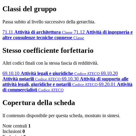
Classi del gruppo
Passa subito al livello successivo della gerarchia.
71.11
Attività di architettura
71.12
Attività di ingegneria e
Classe
altre consulenze tecniche connesse
Classe
Stesso coefficiente forfettario
Altri codici finali con la stessa fascia di redditività.
69.10.10
Attività legali e giuridiche
69.10.20
Codice ATECO
Attività notarili
69.10.30
Attività di supporto alle
Codice ATECO
attività legali, giuridiche e notarili
69.20.01
Attività
Codice ATECO
di commercialisti
Codice ATECO
Copertura della scheda
Il contenuto disponibile per questa scheda, mostrato in sintesi.
Note centrali
1
Inclusioni
0