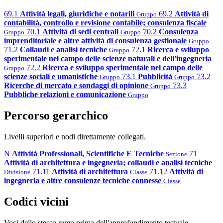
69.1
Attività legali, giuridiche e notarili
69.2
Attività di
Gruppo
contabilità, controllo e revisione contabile; consulenza fiscale
70.1
Attività di sedi centrali
70.2
Consulenza
Gruppo
Gruppo
imprenditoriale e altre attività di consulenza gestionale
Gruppo
71.2
Collaudi e analisi tecniche
72.1
Ricerca e sviluppo
Gruppo
sperimentale nel campo delle scienze naturali e dell'ingegneria
72.2
Ricerca e sviluppo sperimentale nel campo delle
Gruppo
scienze sociali e umanistiche
73.1
Pubblicità
73.2
Gruppo
Gruppo
Ricerche di mercato e sondaggi di opinione
73.3
Gruppo
Pubbliche relazioni e comunicazione
Gruppo
Percorso gerarchico
Livelli superiori e nodi direttamente collegati.
N
Attività Professionali, Scientifiche E Tecniche
71
Sezione
Attività di architettura e ingegneria; collaudi e analisi tecniche
71.11
Attività di architettura
71.12
Attività di
Divisione
Classe
ingegneria e altre consulenze tecniche connesse
Classe
Codici vicini
Voci dello stesso ramo prima dell'approfondimento testuale.