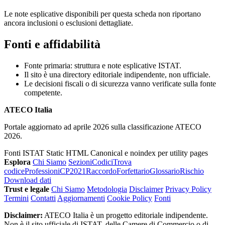
Le note esplicative disponibili per questa scheda non riportano
ancora inclusioni o esclusioni dettagliate.
Fonti e affidabilità
Fonte primaria: struttura e note esplicative ISTAT.
Il sito è una directory editoriale indipendente, non ufficiale.
Le decisioni fiscali o di sicurezza vanno verificate sulla fonte
competente.
ATECO Italia
Portale aggiornato ad aprile 2026 sulla classificazione ATECO
2026.
Fonti ISTAT
Static HTML
Canonical e noindex per utility pages
Esplora
Chi Siamo
Sezioni
Codici
Trova
codice
Professioni
CP2021
Raccordo
Forfettario
Glossario
Rischio
Download dati
Trust e legale
Chi Siamo
Metodologia
Disclaimer
Privacy Policy
Termini
Contatti
Aggiornamenti
Cookie Policy
Fonti
Disclaimer:
ATECO Italia è un progetto editoriale indipendente.
Non è il sito ufficiale di ISTAT, delle Camere di Commercio o di