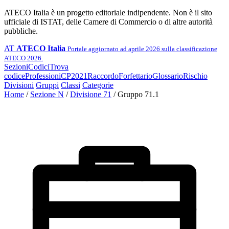
ATECO Italia è un progetto editoriale indipendente. Non è il sito
ufficiale di ISTAT, delle Camere di Commercio o di altre autorità
pubbliche.
AT
ATECO Italia
Portale aggiornato ad aprile 2026 sulla classificazione
ATECO 2026.
Sezioni
Codici
Trova
codice
Professioni
CP2021
Raccordo
Forfettario
Glossario
Rischio
Divisioni
Gruppi
Classi
Categorie
Home
/
Sezione N
/
Divisione 71
/
Gruppo 71.1