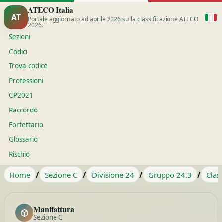
ATECO Italia
AT
Portale aggiornato ad aprile 2026 sulla classificazione ATECO
2026.
Sezioni
Codici
Trova codice
Professioni
CP2021
Raccordo
Forfettario
Glossario
Rischio
/
/
/
/
Home
Sezione C
Divisione 24
Gruppo 24.3
Clas
Manifattura
Sezione C