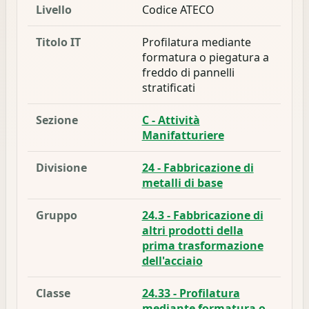
Livello
Codice ATECO
Titolo IT
Profilatura mediante
formatura o piegatura a
freddo di pannelli
stratificati
Sezione
C - Attività
Manifatturiere
Divisione
24 - Fabbricazione di
metalli di base
Gruppo
24.3 - Fabbricazione di
altri prodotti della
prima trasformazione
dell'acciaio
Classe
24.33 - Profilatura
mediante formatura o