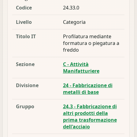
Codice
24.33.0
Livello
Categoria
Titolo IT
Profilatura mediante
formatura o piegatura a
freddo
Sezione
C - Attività
Manifatturiere
Divisione
24 - Fabbricazione di
metalli di base
Gruppo
24.3 - Fabbricazione di
altri prodotti della
prima trasformazione
dell'acciaio