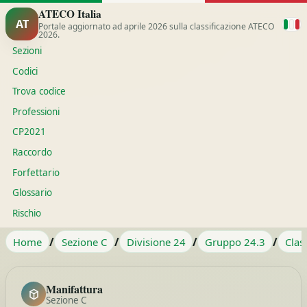
ATECO Italia
AT
Portale aggiornato ad aprile 2026 sulla classificazione ATECO
2026.
Sezioni
Codici
Trova codice
Professioni
CP2021
Raccordo
Forfettario
Glossario
Rischio
/
/
/
/
Home
Sezione C
Divisione 24
Gruppo 24.3
Clas
Manifattura
Sezione C