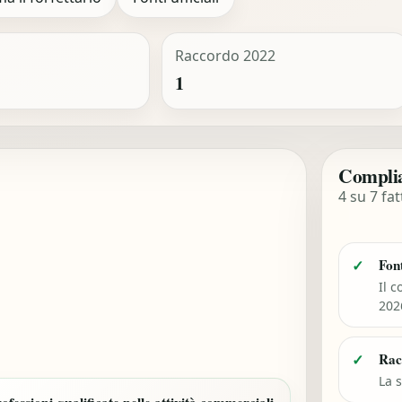
Raccordo 2022
1
Complia
4 su 7 fat
Font
✓
Il c
202
Rac
✓
La s