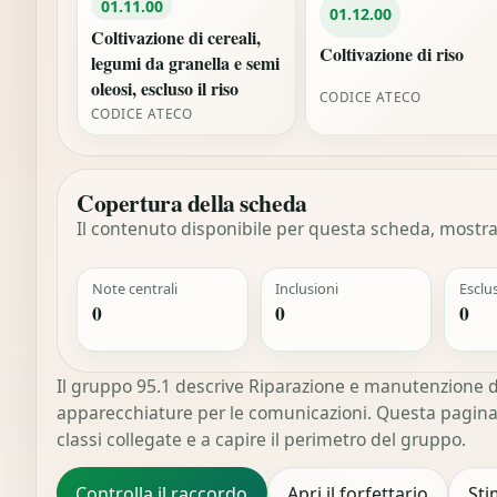
01.11.00
01.12.00
Coltivazione di cereali,
Coltivazione di riso
legumi da granella e semi
oleosi, escluso il riso
CODICE ATECO
CODICE ATECO
Copertura della scheda
Il contenuto disponibile per questa scheda, mostrat
Note centrali
Inclusioni
Esclu
0
0
0
Il gruppo 95.1 descrive Riparazione e manutenzione d
apparecchiature per le comunicazioni. Questa pagina a
classi collegate e a capire il perimetro del gruppo.
Controlla il raccordo
Apri il forfettario
Sti