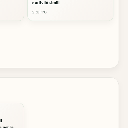
e attività simili
GRUPPO
di
 per le