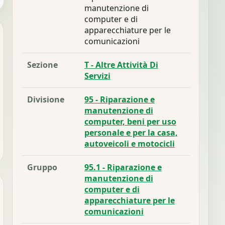
manutenzione di
computer e di
apparecchiature per le
comunicazioni
Sezione
T - Altre Attività Di
Servizi
Divisione
95 - Riparazione e
manutenzione di
computer, beni per uso
personale e per la casa,
autoveicoli e motocicli
Gruppo
95.1 - Riparazione e
manutenzione di
computer e di
apparecchiature per le
comunicazioni