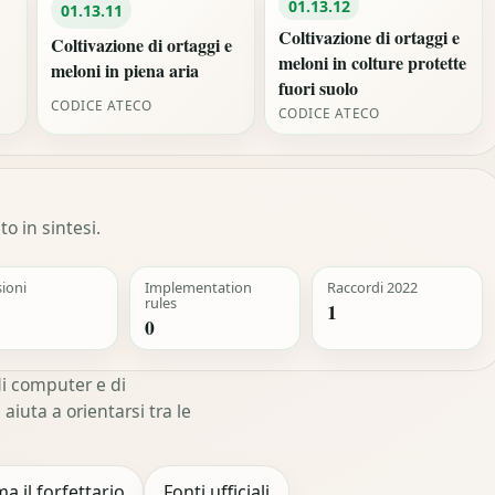
01.13.12
01.13.11
Coltivazione di ortaggi e
Coltivazione di ortaggi e
meloni in colture protette
meloni in piena aria
fuori suolo
CODICE ATECO
CODICE ATECO
o in sintesi.
sioni
Implementation
Raccordi 2022
rules
1
0
i computer e di
iuta a orientarsi tra le
ma il forfettario
Fonti ufficiali