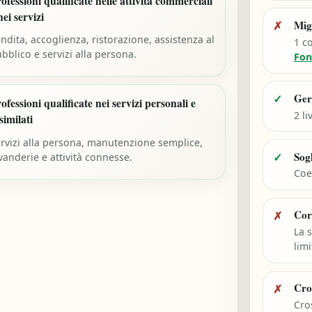
ofessioni qualificate nelle attività commerciali
nei servizi
Mig
✗
ndita, accoglienza, ristorazione, assistenza al
1 c
bblico e servizi alla persona.
Fon
Ger
✓
ofessioni qualificate nei servizi personali e
2 li
similati
rvizi alla persona, manutenzione semplice,
Sog
✓
vanderie e attività connesse.
Coef
Cor
✗
La 
limi
Cro
✗
Cro