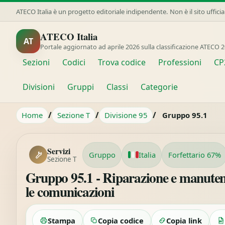
ATECO Italia è un progetto editoriale indipendente. Non è il sito uffici
ATECO Italia
AT
Portale aggiornato ad aprile 2026 sulla classificazione ATECO 2
Sezioni
Codici
Trova codice
Professioni
CP
Divisioni
Gruppi
Classi
Categorie
/
/
/
Home
Sezione T
Divisione 95
Gruppo 95.1
Servizi
Gruppo
Italia
Forfettario 67%
Sezione T
Gruppo 95.1 - Riparazione e manuten
le comunicazioni
Stampa
Copia codice
Copia link