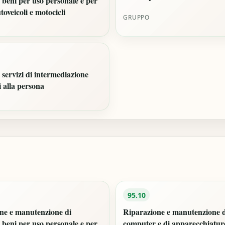
 beni per uso personale e per
toveicoli e motocicli
GRUPPO
i servizi di intermediazione
i alla persona
95.10
ne e manutenzione di
Riparazione e manutenzione 
 beni per uso personale e per
computer e di apparecchiature